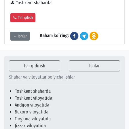
⛳
Toshkent shaharda
📞 Tel. qilish
Baham ko`ring:
← Ishlar
Ish qidirish
Ishlar
Shahar va viloyatlar bo`yicha ishlar
Toshkent shaharda
Toshkent viloyatida
Andijon viloyatida
Buxoro viloyatida
Fargʻona viloyatida
Jizzax viloyatida