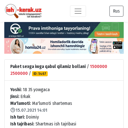
Rus
Paket sexga iwga qabul qilamiz bollani
/
1500000
2500000
/
ID: 5467
Yoshi:
18 35 yowgaca
Jinsi:
Erkak
Ma'lumoti:
Ma'lumoti shartemas
🕒 15.07.2021 14:01
Ish turi:
Doimiy
Ish tajribasi:
Shartmas ish tajribasi