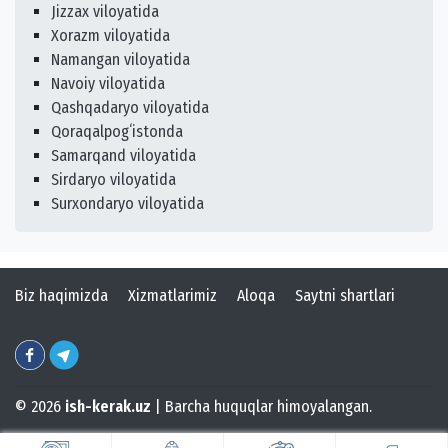
Jizzax viloyatida
Xorazm viloyatida
Namangan viloyatida
Navoiy viloyatida
Qashqadaryo viloyatida
Qoraqalpogʻistonda
Samarqand viloyatida
Sirdaryo viloyatida
Surxondaryo viloyatida
Biz haqimizda
Xizmatlarimiz
Aloqa
Saytni shartlari
© 2026
ish-kerak.uz
| Barcha huquqlar himoyalangan.