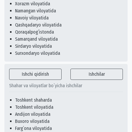
Xorazm viloyatida
Namangan viloyatida
Navoiy viloyatida
Qashqadaryo viloyatida
Qoraqalpogʻistonda
Samarqand viloyatida
Sirdaryo viloyatida
Surxondaryo viloyatida
Ishchi qidirish
Ishchilar
Shahar va viloyatlar bo`yicha ishchilar
Toshkent shaharda
Toshkent viloyatida
Andijon viloyatida
Buxoro viloyatida
Fargʻona viloyatida