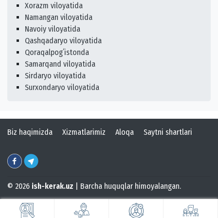
Xorazm viloyatida
Namangan viloyatida
Navoiy viloyatida
Qashqadaryo viloyatida
Qoraqalpogʻistonda
Samarqand viloyatida
Sirdaryo viloyatida
Surxondaryo viloyatida
Biz haqimizda
Xizmatlarimiz
Aloqa
Saytni shartlari
© 2026
ish-kerak.uz
| Barcha huquqlar himoyalangan.