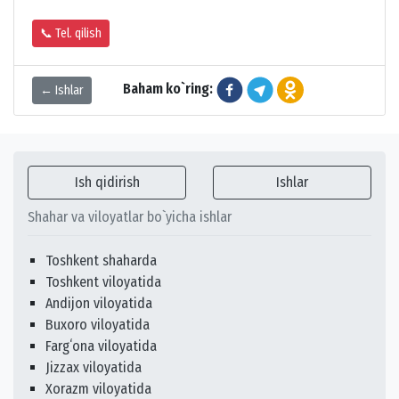
📞 Tel. qilish
Baham ko`ring:
← Ishlar
Ish qidirish
Ishlar
Shahar va viloyatlar bo`yicha ishlar
Toshkent shaharda
Toshkent viloyatida
Andijon viloyatida
Buxoro viloyatida
Fargʻona viloyatida
Jizzax viloyatida
Xorazm viloyatida