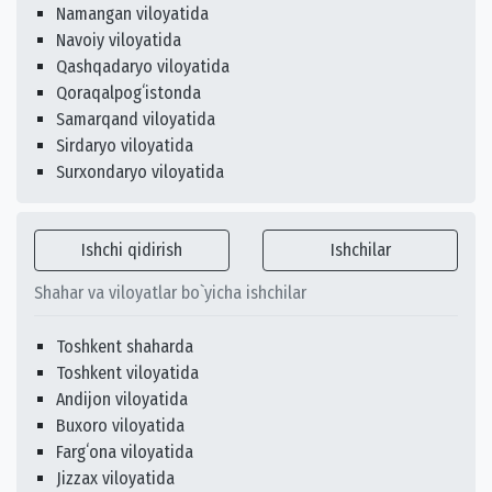
Namangan viloyatida
Navoiy viloyatida
Qashqadaryo viloyatida
Qoraqalpogʻistonda
Samarqand viloyatida
Sirdaryo viloyatida
Surxondaryo viloyatida
Ishchi qidirish
Ishchilar
Shahar va viloyatlar bo`yicha ishchilar
Toshkent shaharda
Toshkent viloyatida
Andijon viloyatida
Buxoro viloyatida
Fargʻona viloyatida
Jizzax viloyatida