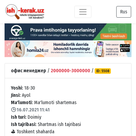
Rus
офис менеджер
/
2000000-3000000
/
ID: 5508
Yoshi:
18-30
Jinsi:
Ayol
Ma'lumoti:
Ma'lumoti shartemas
🕒 16.07.2021 11:41
Ish turi:
Doimiy
Ish tajribasi:
Shartmas ish tajribasi
⛳
Toshkent shaharda