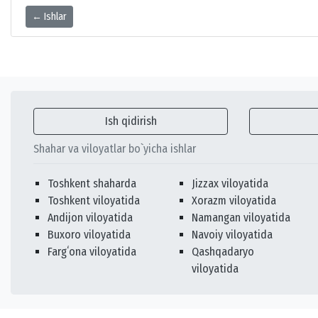
← Ishlar
Ish qidirish
Shahar va viloyatlar bo`yicha ishlar
Toshkent shaharda
Jizzax viloyatida
Toshkent viloyatida
Xorazm viloyatida
Andijon viloyatida
Namangan viloyatida
Buxoro viloyatida
Navoiy viloyatida
Fargʻona viloyatida
Qashqadaryo
viloyatida