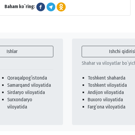
Baham ko`ring:
Ishlar
Ishchi qidiris
Shahar va viloyatlar bo`yic
Qoraqalpogʻistonda
Toshkent shaharda
Samarqand viloyatida
Toshkent viloyatida
Sirdaryo viloyatida
Andijon viloyatida
Surxondaryo
Buxoro viloyatida
viloyatida
Fargʻona viloyatida