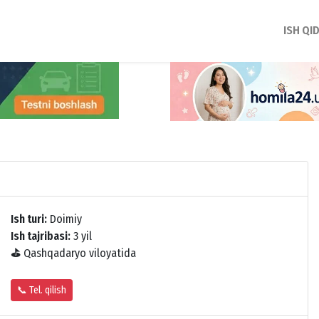
ISH QI
Ish turi:
Doimiy
Ish tajribasi:
3 yil
⛳
Qashqadaryo viloyatida
📞 Tel. qilish