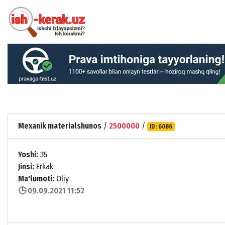
Mexanik materialshunos
/
2500000
/
ID: 6086
Yoshi:
35
Jinsi:
Erkak
Ma'lumoti:
Oliy
🕒 09.09.2021 11:52