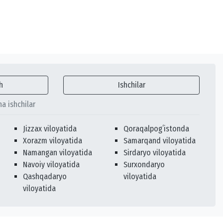
h
Ishchilar
ha ishchilar
Jizzax viloyatida
Qoraqalpogʻistonda
Xorazm viloyatida
Samarqand viloyatida
Namangan viloyatida
Sirdaryo viloyatida
Navoiy viloyatida
Surxondaryo
Qashqadaryo
viloyatida
viloyatida