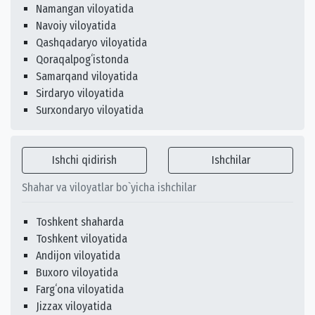
Namangan viloyatida
Navoiy viloyatida
Qashqadaryo viloyatida
Qoraqalpogʻistonda
Samarqand viloyatida
Sirdaryo viloyatida
Surxondaryo viloyatida
Ishchi qidirish
Ishchilar
Shahar va viloyatlar bo`yicha ishchilar
Toshkent shaharda
Toshkent viloyatida
Andijon viloyatida
Buxoro viloyatida
Fargʻona viloyatida
Jizzax viloyatida