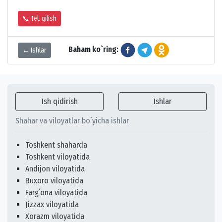
📞 Tel. qilish
Baham ko`ring:
← Ishlar
Ish qidirish
Ishlar
Shahar va viloyatlar bo`yicha ishlar
Toshkent shaharda
Toshkent viloyatida
Andijon viloyatida
Buxoro viloyatida
Fargʻona viloyatida
Jizzax viloyatida
Xorazm viloyatida