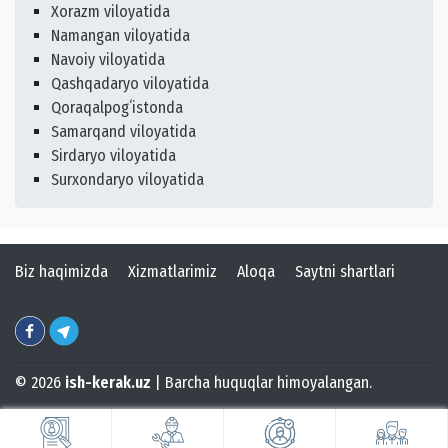
Xorazm viloyatida
Namangan viloyatida
Navoiy viloyatida
Qashqadaryo viloyatida
Qoraqalpogʻistonda
Samarqand viloyatida
Sirdaryo viloyatida
Surxondaryo viloyatida
Biz haqimizda
Xizmatlarimiz
Aloqa
Saytni shartlari
© 2026
ish-kerak.uz
| Barcha huquqlar himoyalangan.