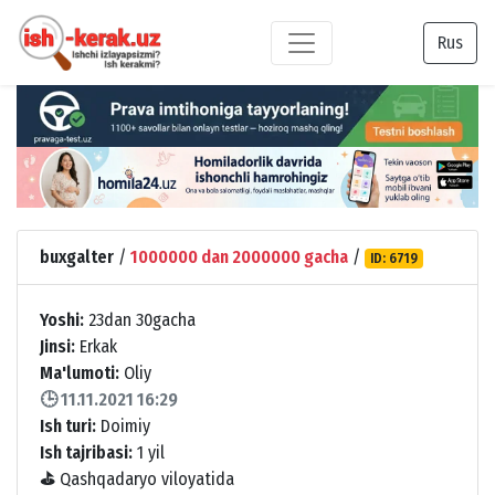
Rus
buxgalter
/
1000000 dan 2000000 gacha
/
ID: 6719
Yoshi:
23dan 30gacha
Jinsi:
Erkak
Ma'lumoti:
Oliy
🕒 11.11.2021 16:29
Ish turi:
Doimiy
Ish tajribasi:
1 yil
⛳
Qashqadaryo viloyatida