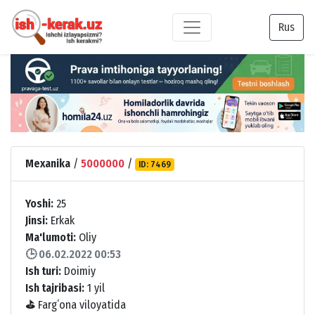
Rus
Mexanika
/
5000000
/
ID: 7469
Yoshi:
25
Jinsi:
Erkak
Ma'lumoti:
Oliy
🕒 06.02.2022 00:53
Ish turi:
Doimiy
Ish tajribasi:
1 yil
⛳
Fargʻona viloyatida