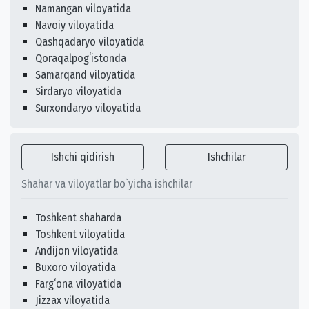
Namangan viloyatida
Navoiy viloyatida
Qashqadaryo viloyatida
Qoraqalpogʻistonda
Samarqand viloyatida
Sirdaryo viloyatida
Surxondaryo viloyatida
Ishchi qidirish
Ishchilar
Shahar va viloyatlar bo`yicha ishchilar
Toshkent shaharda
Toshkent viloyatida
Andijon viloyatida
Buxoro viloyatida
Fargʻona viloyatida
Jizzax viloyatida