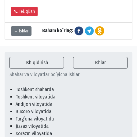
📞 Tel. qilish
Baham ko`ring:
← Ishlar
Ish qidirish
Ishlar
Shahar va viloyatlar bo`yicha ishlar
Toshkent shaharda
Toshkent viloyatida
Andijon viloyatida
Buxoro viloyatida
Fargʻona viloyatida
Jizzax viloyatida
Xorazm viloyatida