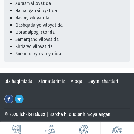
Xorazm viloyatida
Namangan viloyatida
Navoiy viloyatida
Qashqadaryo viloyatida
Qoraqalpogʻistonda
Samarqand viloyatida
Sirdaryo viloyatida
Surxondaryo viloyatida
Biz haqimizda
Xizmatlarimiz
Aloqa
Saytni shartlari
© 2026
ish-kerak.uz
| Barcha huquqlar himoyalangan.