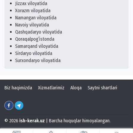
Jizzax viloyatida
Xorazm viloyatida
Namangan viloyatida
Navoiy viloyatida
Qashqadaryo viloyatida
Qoraqalpogʻistonda
Samarqand viloyatida
Sirdaryo viloyatida
Surxondaryo viloyatida
Biz haqimizda
Xizmatlarimiz
Aloqa
Saytni shartlari
© 2026
ish-kerak.uz
| Barcha huquqlar himoyalangan.