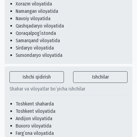
Xorazm viloyatida
Namangan viloyatida
Navoiy viloyatida
Qashqadaryo viloyatida
Qoraqalpogʻistonda
Samarqand viloyatida
Sirdaryo viloyatida
Surxondaryo viloyatida
Ishchi qidirish
Ishchilar
Shahar va viloyatlar bo`yicha ishchilar
Toshkent shaharda
Toshkent viloyatida
Andijon viloyatida
Buxoro viloyatida
Fargʻona viloyatida