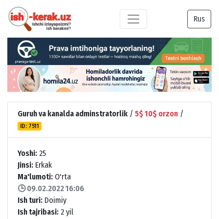
Rus
Guruh va kanalda adminstratorlik
/
5$ 10$ orzon
/
ID: 7511
Yoshi:
25
Jinsi:
Erkak
Ma'lumoti:
O'rta
🕒 09.02.2022 16:06
Ish turi:
Doimiy
Ish tajribasi:
2 yil