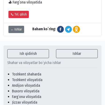
⛳
Fargʻona viloyatida
📞 Tel. qilish
Baham ko`ring:
← Ishlar
Ish qidirish
Ishlar
Shahar va viloyatlar bo`yicha ishlar
Toshkent shaharda
Toshkent viloyatida
Andijon viloyatida
Buxoro viloyatida
Fargʻona viloyatida
Jizzax viloyatida