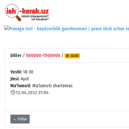
Diller
/
500000-1500000
/
ID: 8200
Yoshi:
18-30
Jinsi:
Ayol
Ma'lumoti:
Ma'lumoti shartemas
🕒 12.04.2022 21:04
← Ishlar