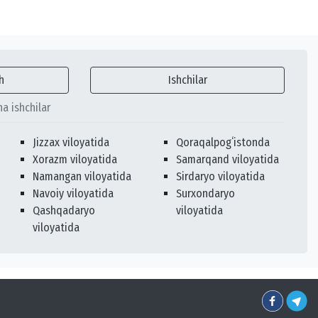
h
Ishchilar
ha ishchilar
Jizzax viloyatida
Qoraqalpogʻistonda
Xorazm viloyatida
Samarqand viloyatida
Namangan viloyatida
Sirdaryo viloyatida
Navoiy viloyatida
Surxondaryo
Qashqadaryo
viloyatida
viloyatida