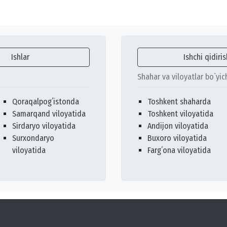
Ishlar
Ishchi qidiris
Shahar va viloyatlar bo`yic
Qoraqalpogʻistonda
Toshkent shaharda
Samarqand viloyatida
Toshkent viloyatida
Sirdaryo viloyatida
Andijon viloyatida
Surxondaryo
Buxoro viloyatida
viloyatida
Fargʻona viloyatida