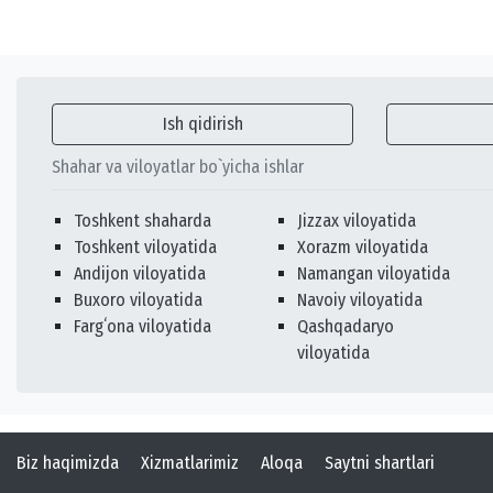
Ish qidirish
Shahar va viloyatlar bo`yicha ishlar
Toshkent shaharda
Jizzax viloyatida
Toshkent viloyatida
Xorazm viloyatida
Andijon viloyatida
Namangan viloyatida
Buxoro viloyatida
Navoiy viloyatida
Fargʻona viloyatida
Qashqadaryo
viloyatida
Biz haqimizda
Xizmatlarimiz
Aloqa
Saytni shartlari