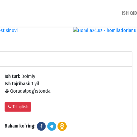
ISH QI
Ish turi:
Doimiy
Ish tajribasi:
1 yil
⛳
Qoraqalpogʻistonda
📞 Tel. qilish
Baham ko`ring: