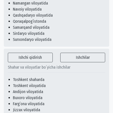
Namangan viloyatida
Navoiy viloyatida
Qashqadaryo viloyatida
Qoraqalpogʻistonda
Samarqand viloyatida
Sirdaryo viloyatida
Surxondaryo viloyatida
Ishchi qidirish
Ishchilar
Shahar va viloyatlar bo`yicha ishchilar
Toshkent shaharda
Toshkent viloyatida
Andijon viloyatida
Buxoro viloyatida
Fargʻona viloyatida
Jizzax viloyatida