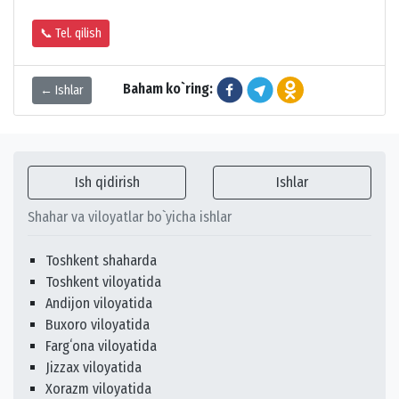
📞 Tel. qilish
Baham ko`ring:
← Ishlar
Ish qidirish
Ishlar
Shahar va viloyatlar bo`yicha ishlar
Toshkent shaharda
Toshkent viloyatida
Andijon viloyatida
Buxoro viloyatida
Fargʻona viloyatida
Jizzax viloyatida
Xorazm viloyatida