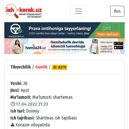
Rus
Tikuvchilik
/
Gunlik
/
ID: 8279
Yoshi:
26
Jinsi:
Ayol
Ma'lumoti:
Ma'lumoti shartemas
🕒 17.04.2022 21:23
Ish turi:
Doimiy
Ish tajribasi:
Shartmas ish tajribasi
⛳
Xorazm viloyatida