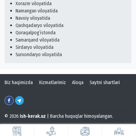
Xorazm viloyatida
Namangan viloyatida
Navoiy viloyatida
Qashqadaryo viloyatida
Qoraqalpogʻistonda
Samarqand viloyatida
Sirdaryo viloyatida
Surxondaryo viloyatida
Biz haqimizda
Xizmatlarimiz
Aloqa
Saytni shartlari
© 2026
ish-kerak.uz
| Barcha huquqlar himoyalangan.