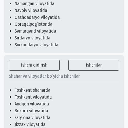
Namangan viloyatida
Navoiy viloyatida
Qashqadaryo viloyatida
Qoraqalpogʻistonda
Samarqand viloyatida
Sirdaryo viloyatida
Surxondaryo viloyatida
Ishchi qidirish
Ishchilar
Shahar va viloyatlar bo`yicha ishchilar
Toshkent shaharda
Toshkent viloyatida
Andijon viloyatida
Buxoro viloyatida
Fargʻona viloyatida
Jizzax viloyatida