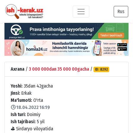
Rus
Axrana
/
3 000 000dan 35 000 00gacha
/
ID: 8292
Yoshi:
35dan 42gacha
Jinsi:
Erkak
Ma'lumoti:
O'rta
🕒 18.04.2022 16:19
Ish turi:
Doimiy
Ish tajribasi:
5 yil
⛳
Sirdaryo viloyatida