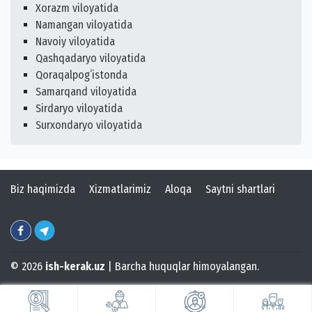
Xorazm viloyatida
Namangan viloyatida
Navoiy viloyatida
Qashqadaryo viloyatida
Qoraqalpogʻistonda
Samarqand viloyatida
Sirdaryo viloyatida
Surxondaryo viloyatida
Biz haqimizda
Xizmatlarimiz
Aloqa
Saytni shartlari
© 2026
ish-kerak.uz
| Barcha huquqlar himoyalangan.