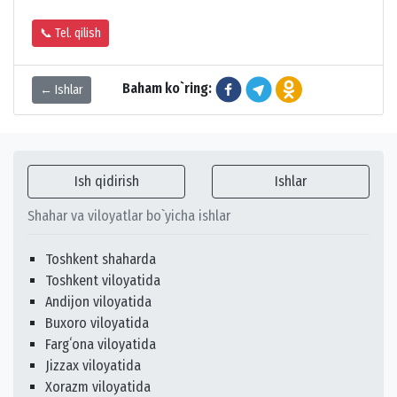
📞 Tel. qilish
Baham ko`ring:
← Ishlar
Ish qidirish
Ishlar
Shahar va viloyatlar bo`yicha ishlar
Toshkent shaharda
Toshkent viloyatida
Andijon viloyatida
Buxoro viloyatida
Fargʻona viloyatida
Jizzax viloyatida
Xorazm viloyatida