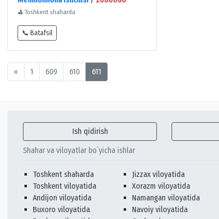
⛳
Toshkent shaharda
📞 Batafsil
«
1
609
610
611
Ish qidirish
Shahar va viloyatlar bo`yicha ishlar
Toshkent shaharda
Jizzax viloyatida
Toshkent viloyatida
Xorazm viloyatida
Andijon viloyatida
Namangan viloyatida
Buxoro viloyatida
Navoiy viloyatida