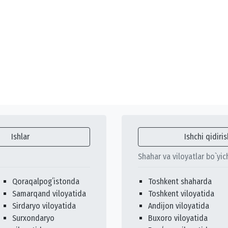
Ishlar
Ishchi qidiris
Shahar va viloyatlar bo`yic
Qoraqalpogʻistonda
Toshkent shaharda
Samarqand viloyatida
Toshkent viloyatida
Sirdaryo viloyatida
Andijon viloyatida
Surxondaryo
Buxoro viloyatida