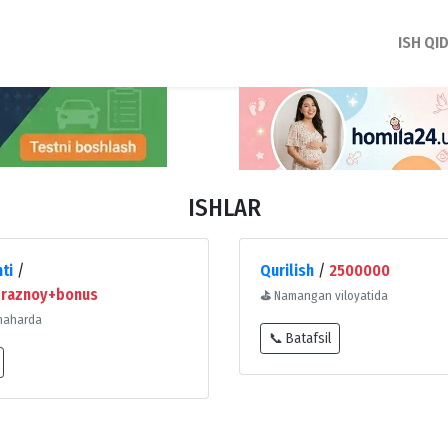
ISH QI
ISHLAR
ti
/
Qurilish
/
2500000
raznoy+bonus
⛳
Namangan viloyatida
haharda
📞 Batafsil