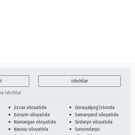
h
Ishchilar
ha ishchilar
Jizzax viloyatida
Qoraqalpogʻistonda
Xorazm viloyatida
Samarqand viloyatida
Namangan viloyatida
Sirdaryo viloyatida
Navoiy viloyatida
Surxondaryo