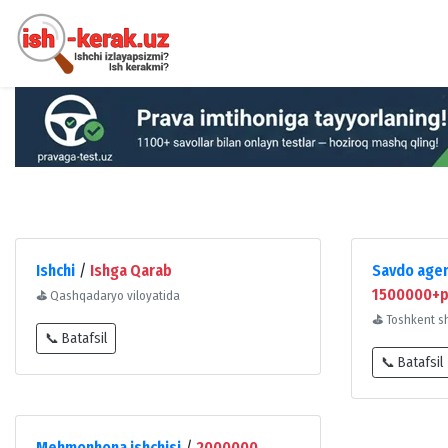
Ishchi
/
Ishga Qarab
Savdo agen
1500000+p
⛳
Qashqadaryo viloyatida
⛳
Toshkent s
📞 Batafsil
📞 Batafsil
Mehmonhona ishchisi
/
2000000