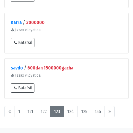
Karra
/
3000000
⛳
Jizzax viloyatida
📞 Batafsil
savdo
/
600dan 1500000gacha
⛳
Jizzax viloyatida
📞 Batafsil
«
1
121
122
123
124
125
156
»