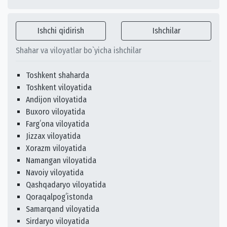
Ishchi qidirish
Ishchilar
Shahar va viloyatlar bo`yicha ishchilar
Toshkent shaharda
Toshkent viloyatida
Andijon viloyatida
Buxoro viloyatida
Fargʻona viloyatida
Jizzax viloyatida
Xorazm viloyatida
Namangan viloyatida
Navoiy viloyatida
Qashqadaryo viloyatida
Qoraqalpogʻistonda
Samarqand viloyatida
Sirdaryo viloyatida