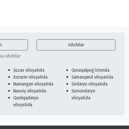
h
Ishchilar
ha ishchilar
Jizzax viloyatida
Qoraqalpogʻistonda
Xorazm viloyatida
Samarqand viloyatida
Namangan viloyatida
Sirdaryo viloyatida
Navoiy viloyatida
Surxondaryo
Qashqadaryo
viloyatida
viloyatida