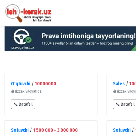
O'qtuvchi
/
10000000
Sales
/
10
⛳
Jizzax viloyatida
⛳
Jizzax viloy
📞 Batafsil
📞 Batafsil
Sotuvchi
/
1 500 000 - 3 000 000
Sotuvchi
/