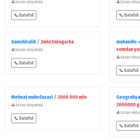
⛳
Jizzax viloyatida
⛳
Jizzax viloy
📞 Batafsil
📞 Batafsil
Xamshiralik
/
2mln3mlngacha
muhandis-d
somdan yu
⛳
Jizzax viloyatida
⛳
Jizzax viloy
📞 Batafsil
📞 Batafsil
Mehnat muhofazasi
/
2000 000 mln
Geografiya 
2000000 g
⛳
Jizzax viloyatida
⛳
Jizzax viloy
📞 Batafsil
📞 Batafsil