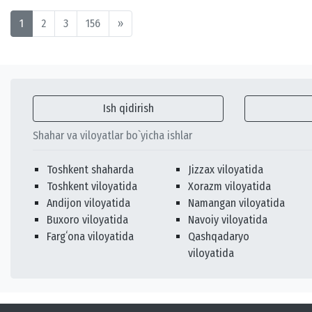
1
2
3
156
»
Ish qidirish
Shahar va viloyatlar bo`yicha ishlar
Toshkent shaharda
Jizzax viloyatida
Toshkent viloyatida
Xorazm viloyatida
Andijon viloyatida
Namangan viloyatida
Buxoro viloyatida
Navoiy viloyatida
Fargʻona viloyatida
Qashqadaryo
viloyatida