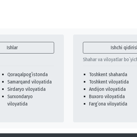
Ishlar
Ishchi qidiris
Shahar va viloyatlar bo`yic
Qoraqalpogʻistonda
Toshkent shaharda
Samarqand viloyatida
Toshkent viloyatida
Sirdaryo viloyatida
Andijon viloyatida
Surxondaryo
Buxoro viloyatida
viloyatida
Fargʻona viloyatida