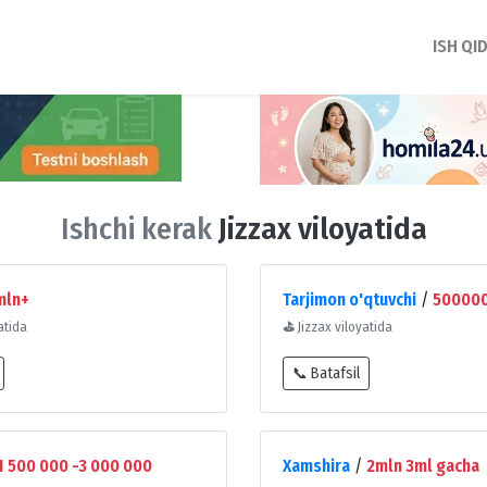
ISH QI
Ishchi kerak
Jizzax viloyatida
mln+
Tarjimon o'qtuvchi
/
50000
atida
⛳
Jizzax viloyatida
📞 Batafsil
1 500 000 -3 000 000
Xamshira
/
2mln 3ml gacha