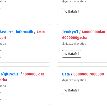
atida
⛳
Jizzax viloyatida
📞 Batafsil
asturchi, informatik
/
4mln
Temir yoʻl
/
40000000dan
qori
6000000gacha
atida
⛳
Jizzax viloyatida
📞 Batafsil
oʻqituvchisi
/
1000000 dan
Usta
/
6000000 7000000
acha
⛳
Jizzax viloyatida
atida
📞 Batafsil