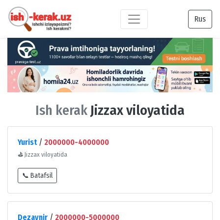
Rus
Ish kerak
Jizzax viloyatida
Yurist
/
2000000-4000000
⛳
Jizzax viloyatida
📞 Batafsil
Dezaynir
/
2000000-5000000