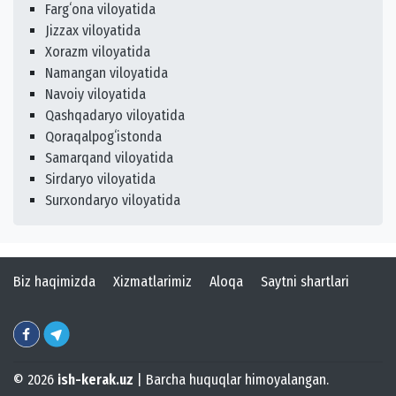
Fargʻona viloyatida
Jizzax viloyatida
Xorazm viloyatida
Namangan viloyatida
Navoiy viloyatida
Qashqadaryo viloyatida
Qoraqalpogʻistonda
Samarqand viloyatida
Sirdaryo viloyatida
Surxondaryo viloyatida
Biz haqimizda
Xizmatlarimiz
Aloqa
Saytni shartlari
© 2026
ish-kerak.uz
| Barcha huquqlar himoyalangan.