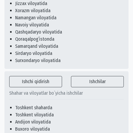
Jizzax viloyatida
Xorazm viloyatida
Namangan viloyatida
Navoiy viloyatida
Qashqadaryo viloyatida
Qoraqalpogʻistonda
Samarqand viloyatida
Sirdaryo viloyatida
Surxondaryo viloyatida
Ishchi qidirish
Ishchilar
Shahar va viloyatlar bo`yicha ishchilar
Toshkent shaharda
Toshkent viloyatida
Andijon viloyatida
Buxoro viloyatida