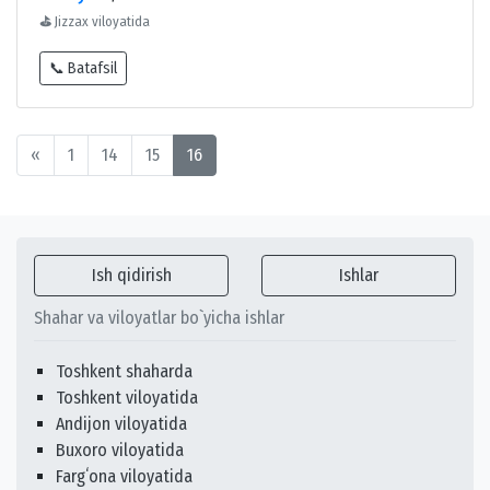
⛳
Jizzax viloyatida
📞 Batafsil
«
1
14
15
16
Ish qidirish
Ishlar
Shahar va viloyatlar bo`yicha ishlar
Toshkent shaharda
Toshkent viloyatida
Andijon viloyatida
Buxoro viloyatida
Fargʻona viloyatida