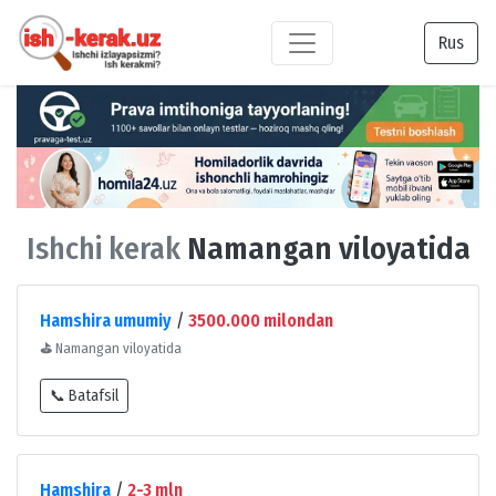
Rus
Ishchi kerak
Namangan viloyatida
Hamshira umumiy
/
3500.000 milondan
⛳
Namangan viloyatida
📞 Batafsil
Hamshira
/
2-3 mln