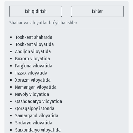
Ish qidirish
Ishlar
Shahar va viloyatlar bo`yicha ishlar
Toshkent shaharda
Toshkent viloyatida
Andijon viloyatida
Buxoro viloyatida
Fargʻona viloyatida
Jizzax viloyatida
Xorazm viloyatida
Namangan viloyatida
Navoiy viloyatida
Qashqadaryo viloyatida
Qoraqalpogʻistonda
Samarqand viloyatida
Sirdaryo viloyatida
Surxondaryo viloyatida