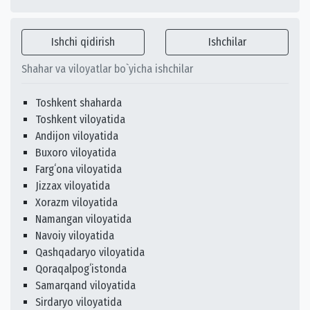
Ishchi qidirish
Ishchilar
Shahar va viloyatlar bo`yicha ishchilar
Toshkent shaharda
Toshkent viloyatida
Andijon viloyatida
Buxoro viloyatida
Fargʻona viloyatida
Jizzax viloyatida
Xorazm viloyatida
Namangan viloyatida
Navoiy viloyatida
Qashqadaryo viloyatida
Qoraqalpogʻistonda
Samarqand viloyatida
Sirdaryo viloyatida