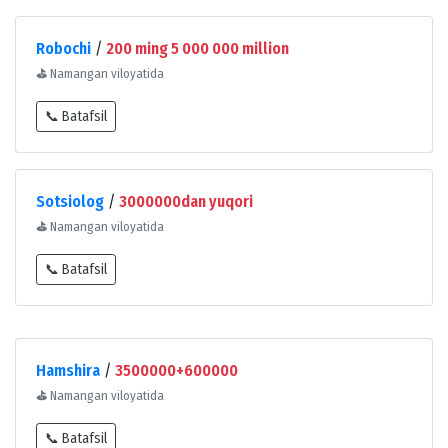
Robochi
/
200 ming 5 000 000 million
⛳
Namangan viloyatida
📞 Batafsil
Sotsiolog
/
3000000dan yuqori
⛳
Namangan viloyatida
📞 Batafsil
Hamshira
/
3500000+600000
⛳
Namangan viloyatida
📞 Batafsil