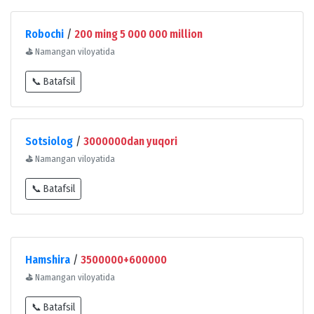
Robochi
/
200 ming 5 000 000 million
⛳
Namangan viloyatida
📞 Batafsil
Sotsiolog
/
3000000dan yuqori
⛳
Namangan viloyatida
📞 Batafsil
Hamshira
/
3500000+600000
⛳
Namangan viloyatida
📞 Batafsil