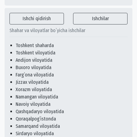
Ishchi qidirish
Ishchilar
Shahar va viloyatlar bo`yicha ishchilar
Toshkent shaharda
Toshkent viloyatida
Andijon viloyatida
Buxoro viloyatida
Fargʻona viloyatida
Jizzax viloyatida
Xorazm viloyatida
Namangan viloyatida
Navoiy viloyatida
Qashqadaryo viloyatida
Qoraqalpogʻistonda
Samarqand viloyatida
Sirdaryo viloyatida