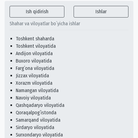
Ish qidirish
Ishlar
Shahar va viloyatlar bo`yicha ishlar
Toshkent shaharda
Toshkent viloyatida
Andijon viloyatida
Buxoro viloyatida
Fargʻona viloyatida
Jizzax viloyatida
Xorazm viloyatida
Namangan viloyatida
Navoiy viloyatida
Qashqadaryo viloyatida
Qoraqalpogʻistonda
Samarqand viloyatida
Sirdaryo viloyatida
Surxondaryo viloyatida