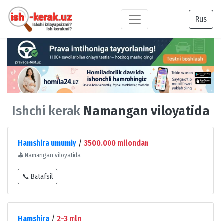
Rus
Ishchi kerak
Namangan viloyatida
Hamshira umumiy
/
3500.000 milondan
⛳
Namangan viloyatida
📞 Batafsil
Hamshira
/
2-3 mln