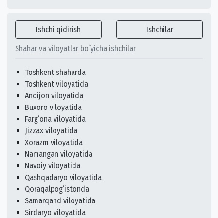
Ishchi qidirish
Ishchilar
Shahar va viloyatlar bo`yicha ishchilar
Toshkent shaharda
Toshkent viloyatida
Andijon viloyatida
Buxoro viloyatida
Fargʻona viloyatida
Jizzax viloyatida
Xorazm viloyatida
Namangan viloyatida
Navoiy viloyatida
Qashqadaryo viloyatida
Qoraqalpogʻistonda
Samarqand viloyatida
Sirdaryo viloyatida