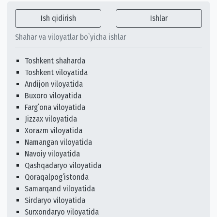
Ish qidirish
Ishlar
Shahar va viloyatlar bo`yicha ishlar
Toshkent shaharda
Toshkent viloyatida
Andijon viloyatida
Buxoro viloyatida
Fargʻona viloyatida
Jizzax viloyatida
Xorazm viloyatida
Namangan viloyatida
Navoiy viloyatida
Qashqadaryo viloyatida
Qoraqalpogʻistonda
Samarqand viloyatida
Sirdaryo viloyatida
Surxondaryo viloyatida