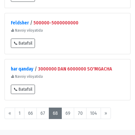
Feldsher
/
500000-5000000000
⛳
Navoiy viloyatida
📞 Batafsil
har qanday
/
3000000 DAN 6000000 SO'MGACHA
⛳
Navoiy viloyatida
📞 Batafsil
«
1
66
67
68
69
70
104
»