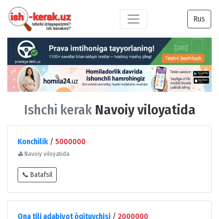
Rus
Ishchi kerak
Navoiy viloyatida
Konchilik
/
5000000
⛳
Navoiy viloyatida
📞 Batafsil
Ona tili adabiyot òqituvchisi
/
2000000