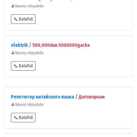
⛳
Navoiy viloyatida
📞 Batafsil
elektrik
/
500,000dan 5000000gacha
⛳
Navoiy viloyatida
📞 Batafsil
Репетитор китайского языка
/
Договорная
⛳
Navoiy viloyatida
📞 Batafsil