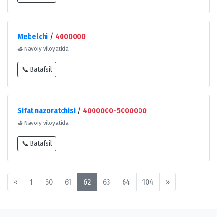
Mebelchi
/
4000000
⛳
Navoiy viloyatida
📞 Batafsil
Sifat nazoratchisi
/
4000000-5000000
⛳
Navoiy viloyatida
📞 Batafsil
«
1
60
61
62
63
64
104
»