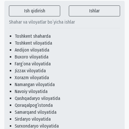
Ish qidirish
Ishlar
Shahar va viloyatlar bo`yicha ishlar
Toshkent shaharda
Toshkent viloyatida
Andijon viloyatida
Buxoro viloyatida
Fargʻona viloyatida
Jizzax viloyatida
Xorazm viloyatida
Namangan viloyatida
Navoiy viloyatida
Qashqadaryo viloyatida
Qoraqalpogʻistonda
Samarqand viloyatida
Sirdaryo viloyatida
Surxondaryo viloyatida