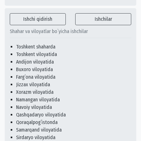
Ishchi qidirish
Ishchilar
Shahar va viloyatlar bo`yicha ishchilar
Toshkent shaharda
Toshkent viloyatida
Andijon viloyatida
Buxoro viloyatida
Fargʻona viloyatida
Jizzax viloyatida
Xorazm viloyatida
Namangan viloyatida
Navoiy viloyatida
Qashqadaryo viloyatida
Qoraqalpogʻistonda
Samarqand viloyatida
Sirdaryo viloyatida