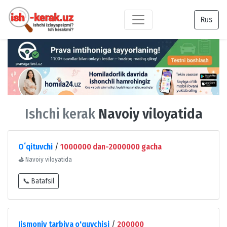
Rus
Ishchi kerak
Navoiy viloyatida
Oʻqituvchi
/
1000000 dan-2000000 gacha
⛳
Navoiy viloyatida
📞 Batafsil
Jismoniy tarbiya o'quvchisi
/
200000