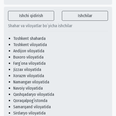
Ishchi qidirish
Ishchilar
Shahar va viloyatlar bo`yicha ishchilar
Toshkent shaharda
Toshkent viloyatida
Andijon viloyatida
Buxoro viloyatida
Fargʻona viloyatida
Jizzax viloyatida
Xorazm viloyatida
Namangan viloyatida
Navoiy viloyatida
Qashqadaryo viloyatida
Qoraqalpogʻistonda
Samarqand viloyatida
Sirdaryo viloyatida