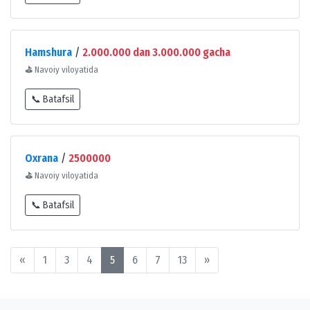
Hamshura
/
2.000.000 dan 3.000.000 gacha
⛳
Navoiy viloyatida
📞 Batafsil
Oxrana
/
2500000
⛳
Navoiy viloyatida
📞 Batafsil
«
1
3
4
5
6
7
13
»