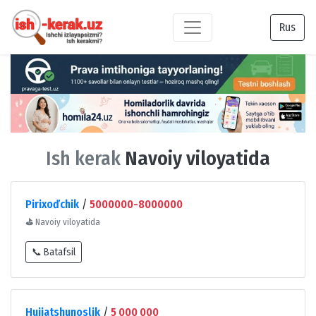
Rus
Ish kerak
Navoiy viloyatida
Pirixoďchik
/
5000000-8000000
⛳
Navoiy viloyatida
📞 Batafsil
Hujjatshunoslik
/
5 000 000