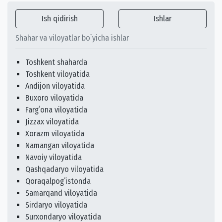
Ish qidirish
Ishlar
Shahar va viloyatlar bo`yicha ishlar
Toshkent shaharda
Toshkent viloyatida
Andijon viloyatida
Buxoro viloyatida
Fargʻona viloyatida
Jizzax viloyatida
Xorazm viloyatida
Namangan viloyatida
Navoiy viloyatida
Qashqadaryo viloyatida
Qoraqalpogʻistonda
Samarqand viloyatida
Sirdaryo viloyatida
Surxondaryo viloyatida