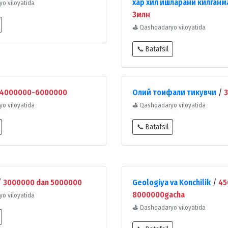
хар хил ишларани килганм
o viloyatida
3млн
⛳
Qashqadaryo viloyatida
📞 Batafsil
4000000-6000000
Олий тоифали тикувчи
/
3
o viloyatida
⛳
Qashqadaryo viloyatida
📞 Batafsil
/
3000000 dan 5000000
Geologiya va Konchilik
/
45
8000000gacha
o viloyatida
⛳
Qashqadaryo viloyatida