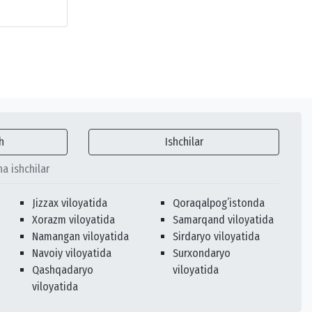
h
Ishchilar
ha ishchilar
Jizzax viloyatida
Qoraqalpogʻistonda
Xorazm viloyatida
Samarqand viloyatida
Namangan viloyatida
Sirdaryo viloyatida
Navoiy viloyatida
Surxondaryo
Qashqadaryo
viloyatida
viloyatida