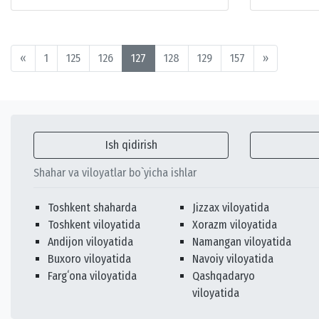
«
1
125
126
127
128
129
157
»
Ish qidirish
Shahar va viloyatlar bo`yicha ishlar
Toshkent shaharda
Jizzax viloyatida
Toshkent viloyatida
Xorazm viloyatida
Andijon viloyatida
Namangan viloyatida
Buxoro viloyatida
Navoiy viloyatida
Fargʻona viloyatida
Qashqadaryo
viloyatida