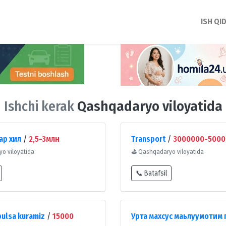
ISH QI
Ishchi kerak
Qashqadaryo viloyatida
ар хил
/
2,5-3млн
Transport
/
3000000-5000
o viloyatida
⛳
Qashqadaryo viloyatida
📞 Batafsil
bulsa kuramiz
/
15000
Урта махсус маьлуумотим 