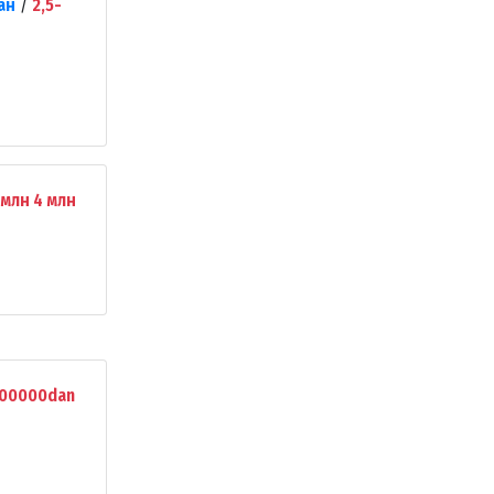
ан
/
2,5-
млн 4 млн
00000dan