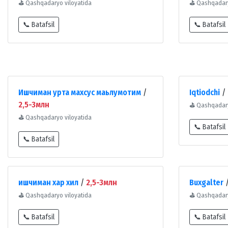
⛳
Qashqadaryo viloyatida
⛳
Qashqadary
📞 Batafsil
📞 Batafsil
Ишчиман урта махсус маьлумотим
/
Iqtiodchi
/
2,5-3млн
⛳
Qashqadary
⛳
Qashqadaryo viloyatida
📞 Batafsil
📞 Batafsil
ишчиман хар хил
/
2,5-3млн
Buxgalter
⛳
Qashqadaryo viloyatida
⛳
Qashqadary
📞 Batafsil
📞 Batafsil