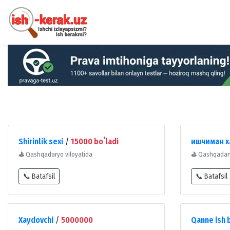
Shirinlik sexi
/
15000 boʻladi
ишчиман х
⛳
Qashqadaryo viloyatida
⛳
Qashqadary
📞 Batafsil
📞 Batafsil
Xaydovchi
/
5000000
Qanne ish 