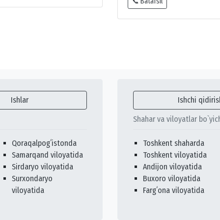
📞 Batafsil
Ishlar
Ishchi qidiris
Shahar va viloyatlar bo`yic
Qoraqalpogʻistonda
Toshkent shaharda
Samarqand viloyatida
Toshkent viloyatida
Sirdaryo viloyatida
Andijon viloyatida
Surxondaryo
Buxoro viloyatida
viloyatida
Fargʻona viloyatida