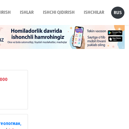
DIRISH
ISHLAR
ISHCHI QIDIRISH
ISHCHILAR
RUS
000
геологман,