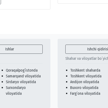
Ishlar
Ishchi qidiris
Shahar va viloyatlar bo`yic
Qoraqalpogʻistonda
Toshkent shaharda
Samarqand viloyatida
Toshkent viloyatida
Sirdaryo viloyatida
Andijon viloyatida
Surxondaryo
Buxoro viloyatida
viloyatida
Fargʻona viloyatida