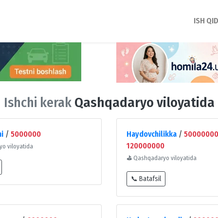
ISH QI
Ishchi kerak
Qashqadaryo viloyatida
hi
/
5000000
Haydovchilikka
/
5000000
120000000
o viloyatida
⛳
Qashqadaryo viloyatida
📞 Batafsil