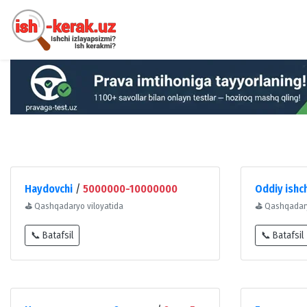
Haydovchi
/
5000000-10000000
Oddiy ishc
⛳
Qashqadaryo viloyatida
⛳
Qashqadary
📞 Batafsil
📞 Batafsil