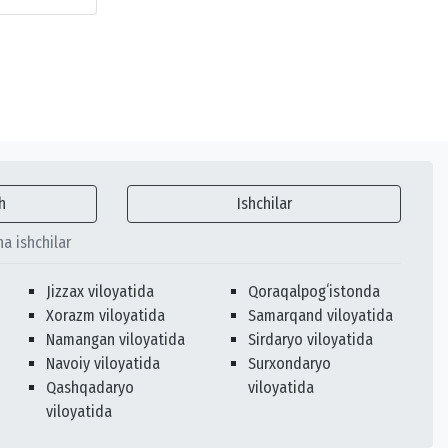
h
Ishchilar
ha ishchilar
Jizzax viloyatida
Qoraqalpogʻistonda
Xorazm viloyatida
Samarqand viloyatida
Namangan viloyatida
Sirdaryo viloyatida
Navoiy viloyatida
Surxondaryo
Qashqadaryo
viloyatida
viloyatida