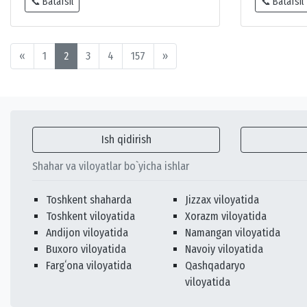
📞 Batafsil
📞 Batafsil
«
1
2
3
4
157
»
Ish qidirish
Shahar va viloyatlar bo`yicha ishlar
Toshkent shaharda
Jizzax viloyatida
Toshkent viloyatida
Xorazm viloyatida
Andijon viloyatida
Namangan viloyatida
Buxoro viloyatida
Navoiy viloyatida
Fargʻona viloyatida
Qashqadaryo
viloyatida