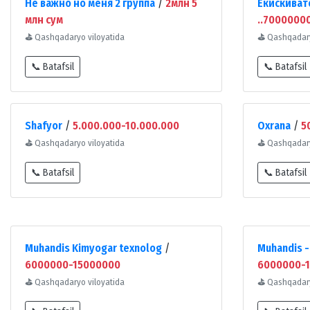
Не важно но меня 2 группа
/
2млн 5
Екискиват
млн сум
..7000000
⛳
Qashqadaryo viloyatida
⛳
Qashqadary
📞 Batafsil
📞 Batafsil
Shafyor
/
5.000.000-10.000.000
Oxrana
/
5
⛳
Qashqadaryo viloyatida
⛳
Qashqadary
📞 Batafsil
📞 Batafsil
Muhandis Kimyogar texnolog
/
Muhandis -
6000000-15000000
6000000-
⛳
Qashqadaryo viloyatida
⛳
Qashqadary