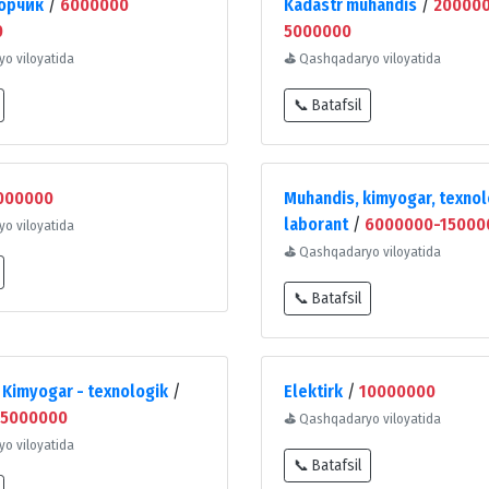
орчик
/
6000000
Kadastr muhandis
/
20000
0
5000000
o viloyatida
⛳
Qashqadaryo viloyatida
📞 Batafsil
000000
Muhandis, kimyogar, texnol
laborant
/
6000000-15000
o viloyatida
⛳
Qashqadaryo viloyatida
📞 Batafsil
 Kimyogar - texnologik
/
Elektirk
/
10000000
15000000
⛳
Qashqadaryo viloyatida
o viloyatida
📞 Batafsil