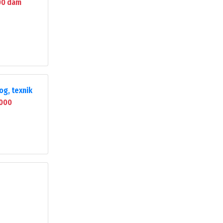
00 dam
og, texnik
000