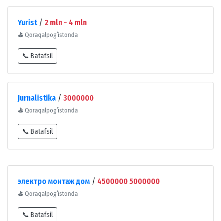
Yurist
/
2 mln - 4 mln
⛳
Qoraqalpogʻistonda
📞 Batafsil
Jurnalistika
/
3000000
⛳
Qoraqalpogʻistonda
📞 Batafsil
электро монтаж дом
/
4500000 5000000
⛳
Qoraqalpogʻistonda
📞 Batafsil