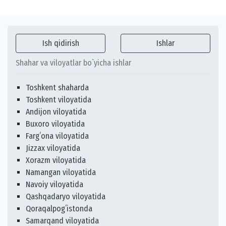
Ish qidirish
Ishlar
Shahar va viloyatlar bo`yicha ishlar
Toshkent shaharda
Toshkent viloyatida
Andijon viloyatida
Buxoro viloyatida
Fargʻona viloyatida
Jizzax viloyatida
Xorazm viloyatida
Namangan viloyatida
Navoiy viloyatida
Qashqadaryo viloyatida
Qoraqalpogʻistonda
Samarqand viloyatida