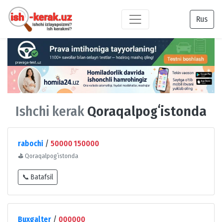
Rus
Ishchi kerak
Qoraqalpogʻistonda
rabochi
/
50000 150000
⛳
Qoraqalpogʻistonda
📞 Batafsil
Buxgalter
/
000000