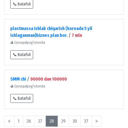
📞 Batafsil
plastmassa ishlab chiqarish (koreada 5 yil
ishlaganman)biznes plan bor.
/
7 mln
⛳
Qoraqalpogʻistonda
📞 Batafsil
SMM chi
/
90000 dan 100000
⛳
Qoraqalpogʻistonda
📞 Batafsil
«
1
26
27
28
29
30
37
»