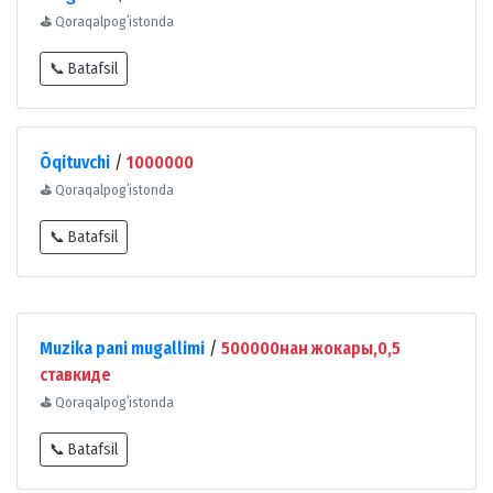
⛳
Qoraqalpogʻistonda
📞 Batafsil
Õqituvchi
/
1000000
⛳
Qoraqalpogʻistonda
📞 Batafsil
Muzika pani mugallimi
/
500000нан жокары,0,5
ставкиде
⛳
Qoraqalpogʻistonda
📞 Batafsil