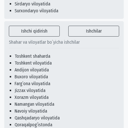
Sirdaryo viloyatida
Surxondaryo viloyatida
Ishchi qidirish
Ishchilar
Shahar va viloyatlar bo`yicha ishchilar
Toshkent shaharda
Toshkent viloyatida
Andijon viloyatida
Buxoro viloyatida
Fargʻona viloyatida
Jizzax viloyatida
Xorazm viloyatida
Namangan viloyatida
Navoiy viloyatida
Qashqadaryo viloyatida
Qoraqalpogʻistonda