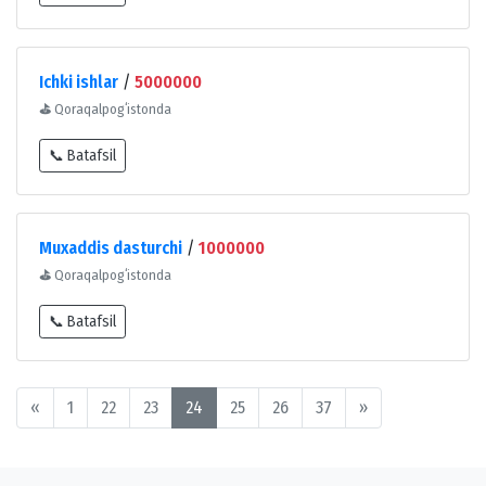
Ichki ishlar
/
5000000
⛳
Qoraqalpogʻistonda
📞 Batafsil
Muxaddis dasturchi
/
1000000
⛳
Qoraqalpogʻistonda
📞 Batafsil
«
1
22
23
24
25
26
37
»