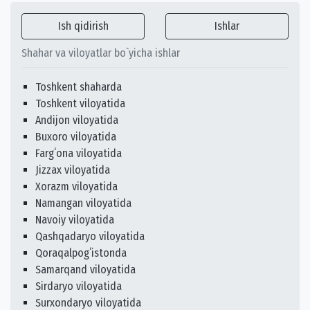
Ish qidirish
Ishlar
Shahar va viloyatlar bo`yicha ishlar
Toshkent shaharda
Toshkent viloyatida
Andijon viloyatida
Buxoro viloyatida
Fargʻona viloyatida
Jizzax viloyatida
Xorazm viloyatida
Namangan viloyatida
Navoiy viloyatida
Qashqadaryo viloyatida
Qoraqalpogʻistonda
Samarqand viloyatida
Sirdaryo viloyatida
Surxondaryo viloyatida