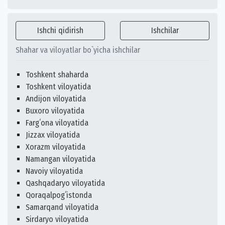
Ishchi qidirish
Ishchilar
Shahar va viloyatlar bo`yicha ishchilar
Toshkent shaharda
Toshkent viloyatida
Andijon viloyatida
Buxoro viloyatida
Fargʻona viloyatida
Jizzax viloyatida
Xorazm viloyatida
Namangan viloyatida
Navoiy viloyatida
Qashqadaryo viloyatida
Qoraqalpogʻistonda
Samarqand viloyatida
Sirdaryo viloyatida