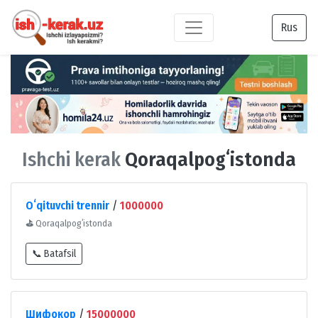
Rus
Ishchi kerak
Qoraqalpogʻistonda
Oʻqituvchi trennir
/
1000000
⛳
Qoraqalpogʻistonda
📞 Batafsil
Шифокор
/
15000000