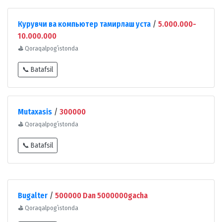
Курувчи ва компьютер тамирлаш уста
/
5.000.000-
10.000.000
⛳
Qoraqalpogʻistonda
📞 Batafsil
Mutaxasis
/
300000
⛳
Qoraqalpogʻistonda
📞 Batafsil
Bugalter
/
500000 Dan 5000000gacha
⛳
Qoraqalpogʻistonda