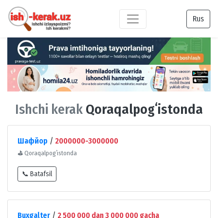
Rus
Ishchi kerak
Qoraqalpogʻistonda
Шафйор
/
2000000-3000000
⛳
Qoraqalpogʻistonda
📞 Batafsil
Buxgalter
/
2 500 000 dan 3 000 000 gacha