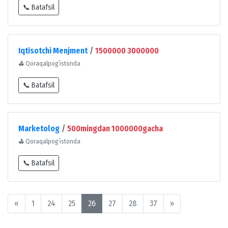
📞 Batafsil
Iqtisotchi Menjment
/
1500000 3000000
⛳
Qoraqalpogʻistonda
📞 Batafsil
Marketolog
/
500mingdan 1000000gacha
⛳
Qoraqalpogʻistonda
📞 Batafsil
«
1
24
25
26
27
28
37
»