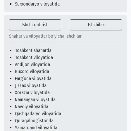
Surxondaryo viloyatida
Ishchi qidirish
Ishchilar
Shahar va viloyatlar bo`yicha ishchilar
Toshkent shaharda
Toshkent viloyatida
Andijon viloyatida
Buxoro viloyatida
Fargʻona viloyatida
Jizzax viloyatida
Xorazm viloyatida
Namangan viloyatida
Navoiy viloyatida
Qashqadaryo viloyatida
Qoraqalpogʻistonda
Samarqand viloyatida