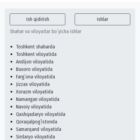
Ish qidirish
Ishlar
Shahar va viloyatlar bo`yicha ishlar
Toshkent shaharda
Toshkent viloyatida
Andijon viloyatida
Buxoro viloyatida
Fargʻona viloyatida
Jizzax viloyatida
Xorazm viloyatida
Namangan viloyatida
Navoiy viloyatida
Qashqadaryo viloyatida
Qoraqalpogʻistonda
Samarqand viloyatida
Sirdaryo viloyatida