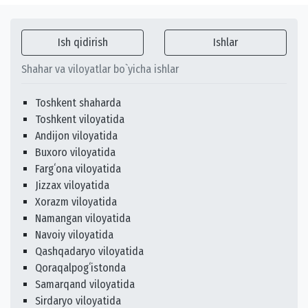
Ish qidirish
Ishlar
Shahar va viloyatlar bo`yicha ishlar
Toshkent shaharda
Toshkent viloyatida
Andijon viloyatida
Buxoro viloyatida
Fargʻona viloyatida
Jizzax viloyatida
Xorazm viloyatida
Namangan viloyatida
Navoiy viloyatida
Qashqadaryo viloyatida
Qoraqalpogʻistonda
Samarqand viloyatida
Sirdaryo viloyatida