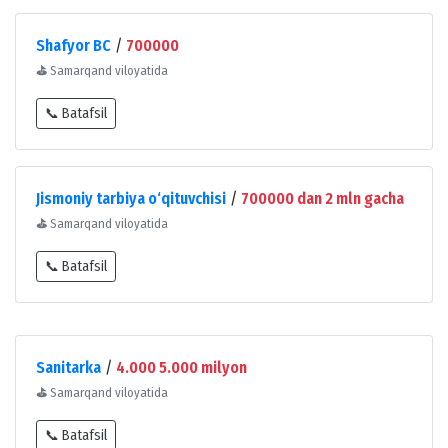
Shafyor BC
/
700000
⛳
Samarqand viloyatida
📞 Batafsil
Jismoniy tarbiya o‘qituvchisi
/
700000 dan 2 mln gacha
⛳
Samarqand viloyatida
📞 Batafsil
Sanitarka
/
4.000 5.000 milyon
⛳
Samarqand viloyatida
📞 Batafsil