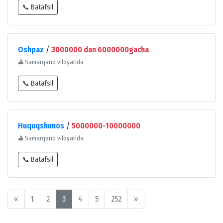
📞 Batafsil
Oshpaz
/
3000000 dan 6000000gacha
⛳
Samarqand viloyatida
📞 Batafsil
Huquqshunos
/
5000000-10000000
⛳
Samarqand viloyatida
📞 Batafsil
«
1
2
3
4
5
252
»