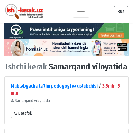
Rus
Ishchi kerak
Samarqand viloyatida
Maktabgacha taʼlim pedogogi va uslubchisi
/
3,5mln-5
mln
⛳
Samarqand viloyatida
📞 Batafsil