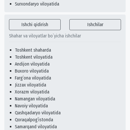
Surxondaryo viloyatida
Ishchi qidirish
Ishchilar
Shahar va viloyatlar bo`yicha ishchilar
Toshkent shaharda
Toshkent viloyatida
Andijon viloyatida
Buxoro viloyatida
Fargʻona viloyatida
Jizzax viloyatida
Xorazm viloyatida
Namangan viloyatida
Navoiy viloyatida
Qashqadaryo viloyatida
Qoraqalpogʻistonda
Samarqand viloyatida