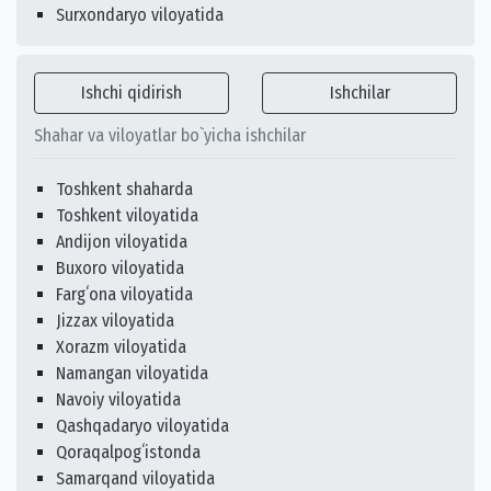
Surxondaryo viloyatida
Ishchi qidirish
Ishchilar
Shahar va viloyatlar bo`yicha ishchilar
Toshkent shaharda
Toshkent viloyatida
Andijon viloyatida
Buxoro viloyatida
Fargʻona viloyatida
Jizzax viloyatida
Xorazm viloyatida
Namangan viloyatida
Navoiy viloyatida
Qashqadaryo viloyatida
Qoraqalpogʻistonda
Samarqand viloyatida