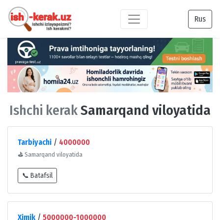
Rus
Ishchi kerak
Samarqand viloyatida
Tarbiyachi
/
4000000
⛳
Samarqand viloyatida
📞 Batafsil
Ximik
/
5000000-1000000