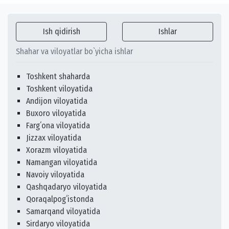
Ish qidirish
Ishlar
Shahar va viloyatlar bo`yicha ishlar
Toshkent shaharda
Toshkent viloyatida
Andijon viloyatida
Buxoro viloyatida
Fargʻona viloyatida
Jizzax viloyatida
Xorazm viloyatida
Namangan viloyatida
Navoiy viloyatida
Qashqadaryo viloyatida
Qoraqalpogʻistonda
Samarqand viloyatida
Sirdaryo viloyatida