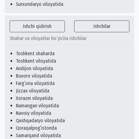
Surxondaryo viloyatida
Ishchi qidirish
Ishchilar
Shahar va viloyatlar bo`yicha ishchilar
Toshkent shaharda
Toshkent viloyatida
Andijon viloyatida
Buxoro viloyatida
Fargʻona viloyatida
Jizzax viloyatida
Xorazm viloyatida
Namangan viloyatida
Navoiy viloyatida
Qashqadaryo viloyatida
Qoraqalpogʻistonda
Samarqand viloyatida