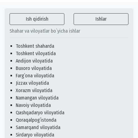
Ish qidirish
Ishlar
Shahar va viloyatlar bo`yicha ishlar
Toshkent shaharda
Toshkent viloyatida
Andijon viloyatida
Buxoro viloyatida
Fargʻona viloyatida
Jizzax viloyatida
Xorazm viloyatida
Namangan viloyatida
Navoiy viloyatida
Qashqadaryo viloyatida
Qoraqalpogʻistonda
Samarqand viloyatida
Sirdaryo viloyatida