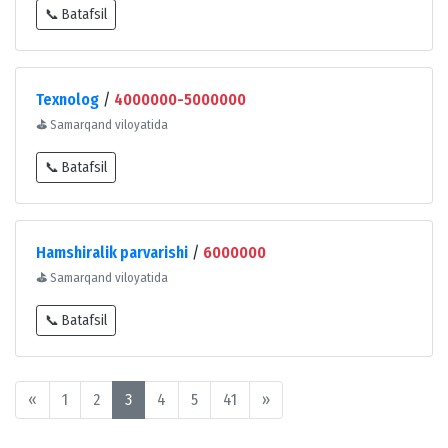
📞 Batafsil
Texnolog
/
4000000-5000000
⛳
Samarqand viloyatida
📞 Batafsil
Hamshiralik parvarishi
/
6000000
⛳
Samarqand viloyatida
📞 Batafsil
«
1
2
3
4
5
41
»