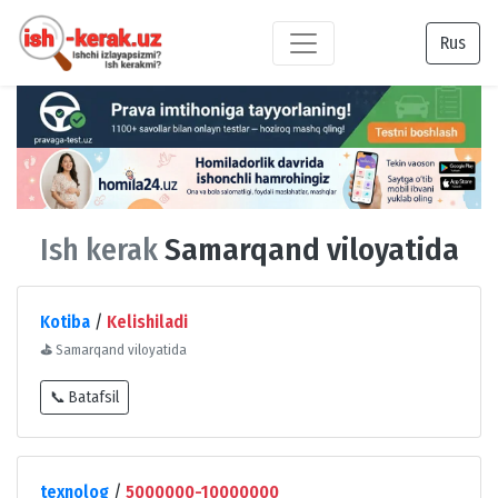
Rus
Ish kerak
Samarqand viloyatida
Kotiba
/
Kelishiladi
⛳
Samarqand viloyatida
📞 Batafsil
texnolog
/
5000000-10000000