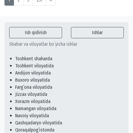
Ish qidirish
Ishlar
Shahar va viloyatlar bo`yicha ishlar
Toshkent shaharda
Toshkent viloyatida
Andijon viloyatida
Buxoro viloyatida
Fargʻona viloyatida
Jizzax viloyatida
Xorazm viloyatida
Namangan viloyatida
Navoiy viloyatida
Qashqadaryo viloyatida
Qoraqalpogʻistonda