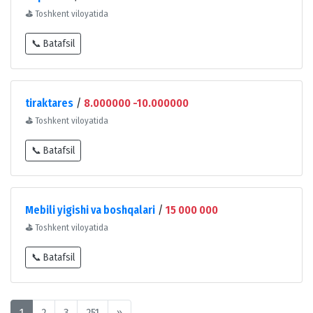
⛳
Toshkent viloyatida
📞 Batafsil
tiraktares
/
8.000000 -10.000000
⛳
Toshkent viloyatida
📞 Batafsil
Mebili yigishi va boshqalari
/
15 000 000
⛳
Toshkent viloyatida
📞 Batafsil
1
2
3
251
»