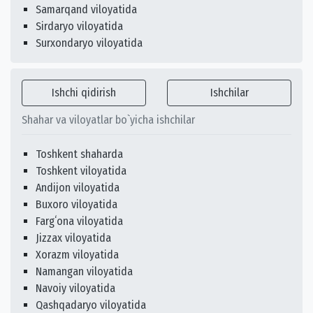
Samarqand viloyatida
Sirdaryo viloyatida
Surxondaryo viloyatida
Ishchi qidirish
Ishchilar
Shahar va viloyatlar bo`yicha ishchilar
Toshkent shaharda
Toshkent viloyatida
Andijon viloyatida
Buxoro viloyatida
Fargʻona viloyatida
Jizzax viloyatida
Xorazm viloyatida
Namangan viloyatida
Navoiy viloyatida
Qashqadaryo viloyatida