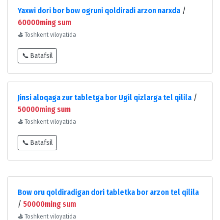
Yaxwi dori bor bow ogruni qoldiradi arzon narxda
/
60000ming sum
⛳
Toshkent viloyatida
📞 Batafsil
Jinsi aloqaga zur tabletga bor Ugil qizlarga tel qilila
/
50000ming sum
⛳
Toshkent viloyatida
📞 Batafsil
Bow oru qoldiradigan dori tabletka bor arzon tel qilila
/
50000ming sum
⛳
Toshkent viloyatida