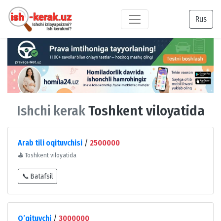
Rus
Ishchi kerak
Toshkent viloyatida
Arab tili oqituvchisi
/
2500000
⛳
Toshkent viloyatida
📞 Batafsil
O’qituvchi
/
3000000