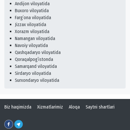
Andijon viloyatida
Buxoro viloyatida
Fargʻona viloyatida
Jizzax viloyatida
Xorazm viloyatida
Namangan viloyatida
Navoiy viloyatida
Qashqadaryo viloyatida
Qoraqalpogʻistonda
Samarqand viloyatida
Sirdaryo viloyatida
Surxondaryo viloyatida
Biz haqimizda
Xizmatlarimiz
Aloqa
Saytni shartlari