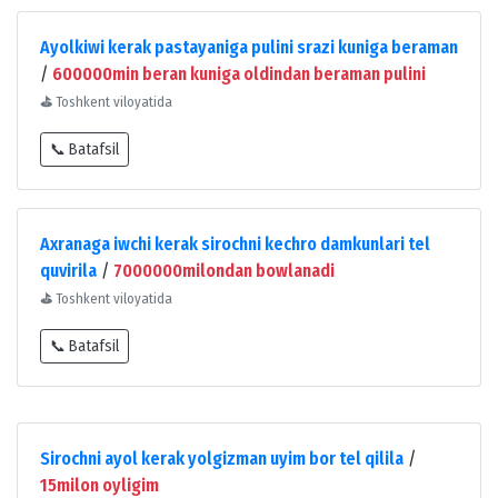
Ayolkiwi kerak pastayaniga pulini srazi kuniga beraman
/
600000min beran kuniga oldindan beraman pulini
⛳
Toshkent viloyatida
📞 Batafsil
Axranaga iwchi kerak sirochni kechro damkunlari tel
quvirila
/
7000000milondan bowlanadi
⛳
Toshkent viloyatida
📞 Batafsil
Sirochni ayol kerak yolgizman uyim bor tel qilila
/
15milon oyligim