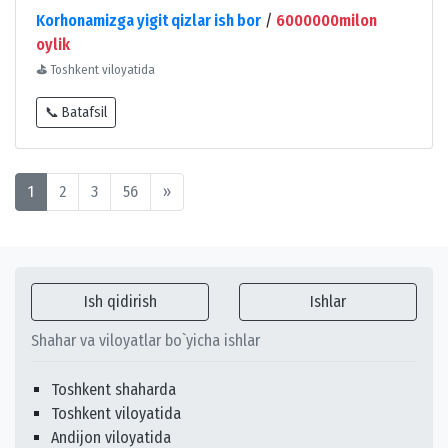
Korhonamizga yigit qizlar ish bor
/
6000000milon
oylik
⛳
Toshkent viloyatida
📞 Batafsil
1
2
3
56
»
Ish qidirish
Ishlar
Shahar va viloyatlar bo`yicha ishlar
Toshkent shaharda
Toshkent viloyatida
Andijon viloyatida