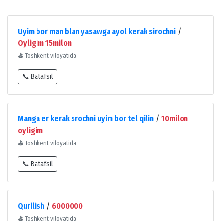
Uyim bor man blan yasawga ayol kerak sirochni
/
Oyligim 15milon
⛳
Toshkent viloyatida
📞 Batafsil
Manga er kerak srochni uyim bor tel qilin
/
10milon
oyligim
⛳
Toshkent viloyatida
📞 Batafsil
Qurilish
/
6000000
⛳
Toshkent viloyatida