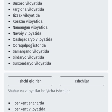
Buxoro viloyatida
Fargʻona viloyatida
Jizzax viloyatida
Xorazm viloyatida
Namangan viloyatida
Navoiy viloyatida
Qashqadaryo viloyatida
Qoraqalpogʻistonda
Samarqand viloyatida
Sirdaryo viloyatida
Surxondaryo viloyatida
Ishchi qidirish
Ishchilar
Shahar va viloyatlar bo`yicha ishchilar
Toshkent shaharda
Toshkent viloyatida