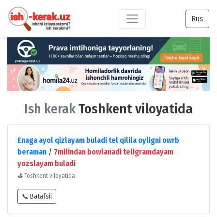
Rus
Ish kerak
Toshkent viloyatida
Enaga ayol qizlayam buladi tel qilila oyligni owrb
beraman
/
7milindan bowlanadi teligramdayam
yozslayam buladi
⛳
Toshkent viloyatida
📞 Batafsil