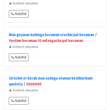
⛳
Toshkent viloyatida
📞 Batafsil
Man geyman kutimga beraman srochni pul beraman
/
Yordam beraman 10 milongacha pul beraman
⛳
Toshkent viloyatida
📞 Batafsil
Sirochni er kerak man ozimga olaman kechkurinam
quvirela
/
5000000
⛳
Toshkent viloyatida
📞 Batafsil