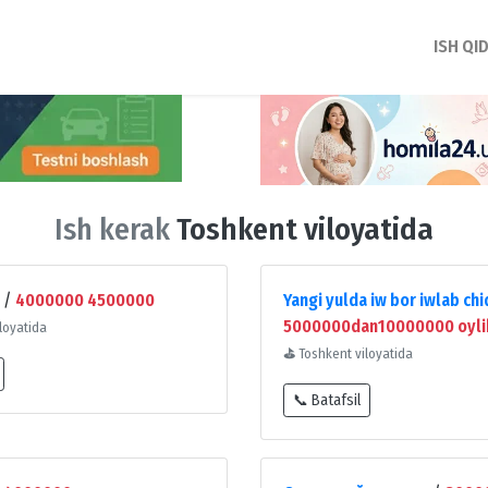
ISH QI
Ish kerak
Toshkent viloyatida
/
4000000 4500000
Yangi yulda iw bor iwlab ch
5000000dan10000000 oyli
loyatida
⛳
Toshkent viloyatida
📞 Batafsil