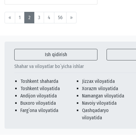
«
1
2
3
4
56
»
Ish qidirish
Shahar va viloyatlar bo`yicha ishlar
Toshkent shaharda
Jizzax viloyatida
Toshkent viloyatida
Xorazm viloyatida
Andijon viloyatida
Namangan viloyatida
Buxoro viloyatida
Navoiy viloyatida
Fargʻona viloyatida
Qashqadaryo
viloyatida