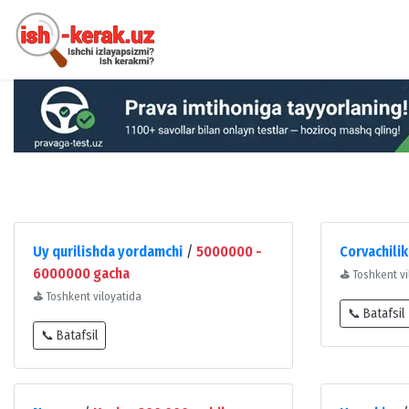
Uy qurilishda yordamchi
/
5000000 -
Corvachilik
6000000 gacha
⛳
Toshkent vi
⛳
Toshkent viloyatida
📞 Batafsil
📞 Batafsil