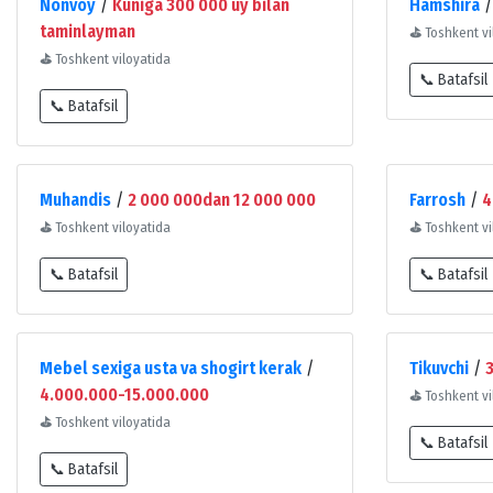
Nonvoy
/
Kuniga 300 000 uy bilan
Hamshira
taminlayman
⛳
Toshkent vi
⛳
Toshkent viloyatida
📞 Batafsil
📞 Batafsil
Muhandis
/
2 000 000dan 12 000 000
Farrosh
/
4
⛳
Toshkent viloyatida
⛳
Toshkent vi
📞 Batafsil
📞 Batafsil
Mebel sexiga usta va shogirt kerak
/
Tikuvchi
/
4.000.000-15.000.000
⛳
Toshkent vi
⛳
Toshkent viloyatida
📞 Batafsil
📞 Batafsil