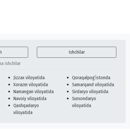
h
Ishchilar
ha ishchilar
Jizzax viloyatida
Qoraqalpogʻistonda
Xorazm viloyatida
Samarqand viloyatida
Namangan viloyatida
Sirdaryo viloyatida
Navoiy viloyatida
Surxondaryo
Qashqadaryo
viloyatida
viloyatida