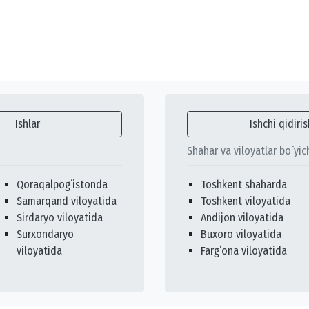
Ishlar
Ishchi qidiris
Shahar va viloyatlar bo`yic
Qoraqalpogʻistonda
Toshkent shaharda
Samarqand viloyatida
Toshkent viloyatida
Sirdaryo viloyatida
Andijon viloyatida
Surxondaryo
Buxoro viloyatida
viloyatida
Fargʻona viloyatida