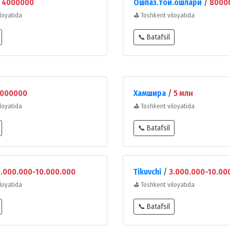
/
4000000
Ошпаз.той.ошлари
/
8000
loyatida
⛳
Toshkent viloyatida
📞 Batafsil
000000
Хамшира
/
5 млн
loyatida
⛳
Toshkent viloyatida
📞 Batafsil
3.000.000-10.000.000
Tikuvchi
/
3.000.000-10.00
loyatida
⛳
Toshkent viloyatida
📞 Batafsil