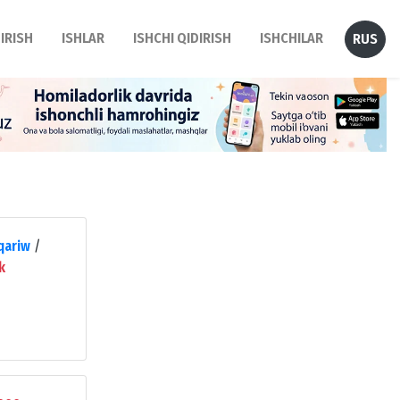
DIRISH
ISHLAR
ISHCHI QIDIRISH
ISHCHILAR
RUS
iqariw
/
k