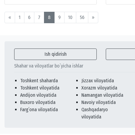
«
1
6
7
8
9
10
56
»
Ish qidirish
Shahar va viloyatlar bo`yicha ishlar
Toshkent shaharda
Jizzax viloyatida
Toshkent viloyatida
Xorazm viloyatida
Andijon viloyatida
Namangan viloyatida
Buxoro viloyatida
Navoiy viloyatida
Fargʻona viloyatida
Qashqadaryo
viloyatida