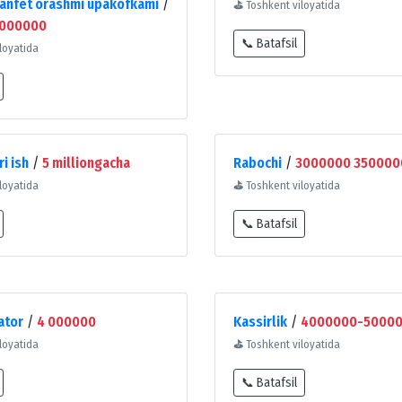
kanfet orashmi upakofkami
/
⛳
Toshkent viloyatida
4000000
📞 Batafsil
loyatida
i ish
/
5 milliongacha
Rabochi
/
3000000 350000
loyatida
⛳
Toshkent viloyatida
📞 Batafsil
ator
/
4 000000
Kassirlik
/
4000000-5000
loyatida
⛳
Toshkent viloyatida
📞 Batafsil