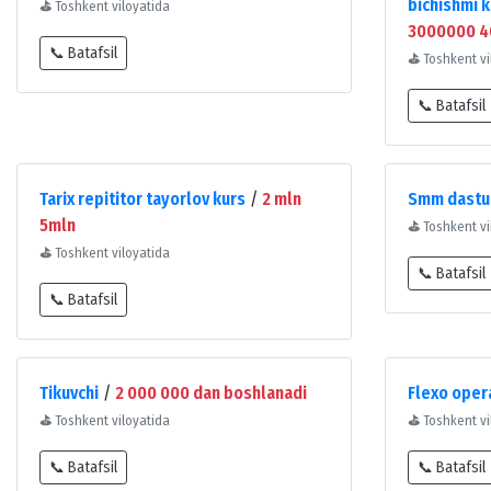
bichishmi 
⛳
Toshkent viloyatida
3000000 
📞 Batafsil
⛳
Toshkent vi
📞 Batafsil
Tarix repititor tayorlov kurs
/
2 mln
Smm dastur
5mln
⛳
Toshkent vi
⛳
Toshkent viloyatida
📞 Batafsil
📞 Batafsil
Tikuvchi
/
2 000 000 dan boshlanadi
Flexo oper
⛳
Toshkent viloyatida
⛳
Toshkent vi
📞 Batafsil
📞 Batafsil