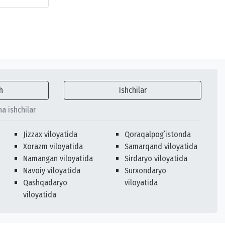
h
Ishchilar
ha ishchilar
Jizzax viloyatida
Qoraqalpogʻistonda
Xorazm viloyatida
Samarqand viloyatida
Namangan viloyatida
Sirdaryo viloyatida
Navoiy viloyatida
Surxondaryo
Qashqadaryo
viloyatida
viloyatida