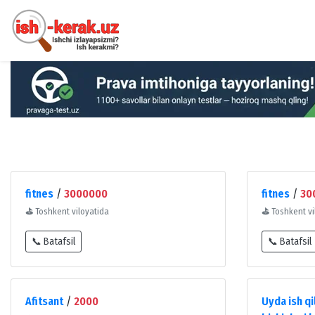
fitnes
/
3000000
fitnes
/
30
⛳
Toshkent viloyatida
⛳
Toshkent vi
📞 Batafsil
📞 Batafsil
Afitsant
/
2000
Uyda ish qi