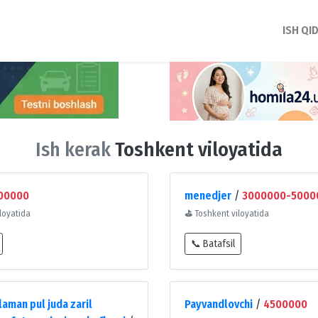
ISH QI
Ish kerak
Toshkent viloyatida
00000
menedjer
/
3000000-5000
loyatida
⛳
Toshkent viloyatida
📞 Batafsil
laman pul juda zaril
Payvandlovchi
/
4500000