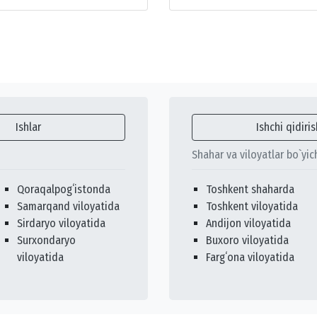
Ishlar
Ishchi qidiris
Shahar va viloyatlar bo`yic
Qoraqalpogʻistonda
Toshkent shaharda
Samarqand viloyatida
Toshkent viloyatida
Sirdaryo viloyatida
Andijon viloyatida
Surxondaryo
Buxoro viloyatida
viloyatida
Fargʻona viloyatida