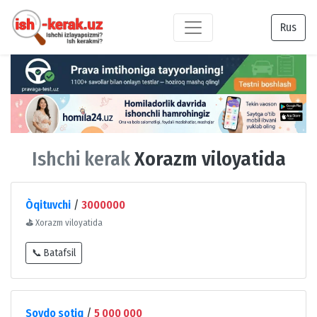
Rus
Ishchi kerak
Xorazm viloyatida
Òqituvchi
/
3000000
⛳
Xorazm viloyatida
📞 Batafsil
Sovdo sotiq
/
5 000 000