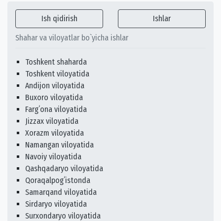
Ish qidirish
Ishlar
Shahar va viloyatlar bo`yicha ishlar
Toshkent shaharda
Toshkent viloyatida
Andijon viloyatida
Buxoro viloyatida
Fargʻona viloyatida
Jizzax viloyatida
Xorazm viloyatida
Namangan viloyatida
Navoiy viloyatida
Qashqadaryo viloyatida
Qoraqalpogʻistonda
Samarqand viloyatida
Sirdaryo viloyatida
Surxondaryo viloyatida