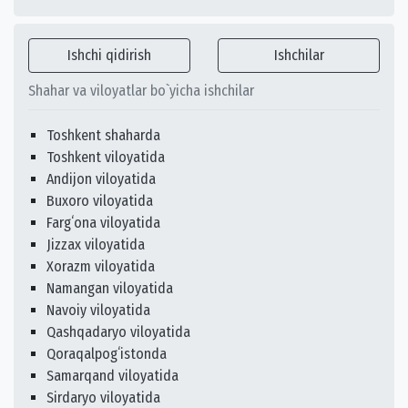
Ishchi qidirish
Ishchilar
Shahar va viloyatlar bo`yicha ishchilar
Toshkent shaharda
Toshkent viloyatida
Andijon viloyatida
Buxoro viloyatida
Fargʻona viloyatida
Jizzax viloyatida
Xorazm viloyatida
Namangan viloyatida
Navoiy viloyatida
Qashqadaryo viloyatida
Qoraqalpogʻistonda
Samarqand viloyatida
Sirdaryo viloyatida