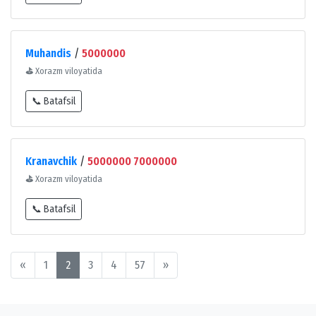
Muhandis
/
5000000
⛳
Xorazm viloyatida
📞 Batafsil
Kranavchik
/
5000000 7000000
⛳
Xorazm viloyatida
📞 Batafsil
«
1
2
3
4
57
»