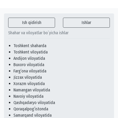
Ish qidirish
Ishlar
Shahar va viloyatlar bo`yicha ishlar
Toshkent shaharda
Toshkent viloyatida
Andijon viloyatida
Buxoro viloyatida
Fargʻona viloyatida
Jizzax viloyatida
Xorazm viloyatida
Namangan viloyatida
Navoiy viloyatida
Qashqadaryo viloyatida
Qoraqalpogʻistonda
Samarqand viloyatida