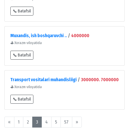
📞 Batafsil
Muxandis, ish boshqaruvchi ..
/
4000000
⛳
Xorazm viloyatida
📞 Batafsil
Transport vositalari muhandisliigi
/
3000000. 7000000
⛳
Xorazm viloyatida
📞 Batafsil
«
1
2
3
4
5
57
»