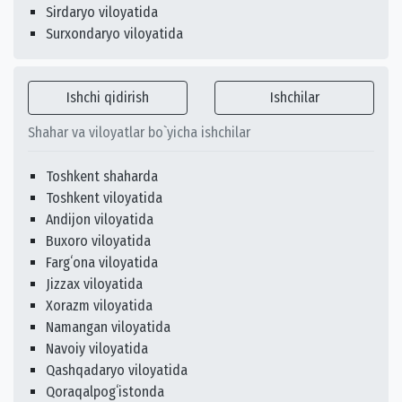
Sirdaryo viloyatida
Surxondaryo viloyatida
Ishchi qidirish
Ishchilar
Shahar va viloyatlar bo`yicha ishchilar
Toshkent shaharda
Toshkent viloyatida
Andijon viloyatida
Buxoro viloyatida
Fargʻona viloyatida
Jizzax viloyatida
Xorazm viloyatida
Namangan viloyatida
Navoiy viloyatida
Qashqadaryo viloyatida
Qoraqalpogʻistonda