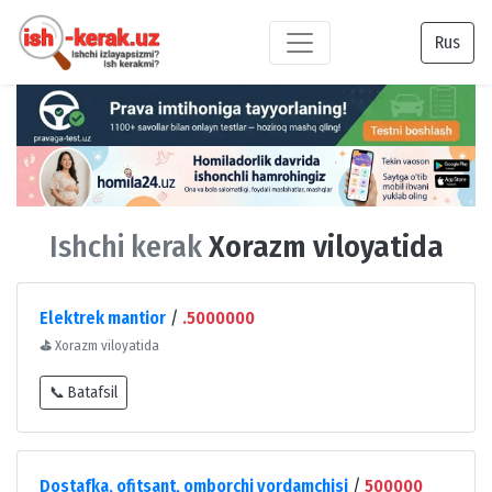
Rus
Ishchi kerak
Xorazm viloyatida
Elektrek mantior
/
.5000000
⛳
Xorazm viloyatida
📞 Batafsil
Dostafka, ofitsant, omborchi yordamchisi
/
500000