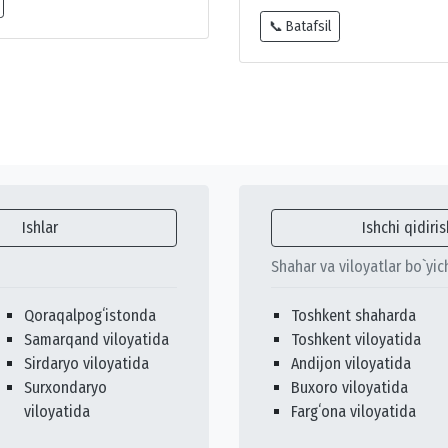
📞 Batafsil
Ishlar
Ishchi qidiris
Shahar va viloyatlar bo`yic
Qoraqalpogʻistonda
Toshkent shaharda
Samarqand viloyatida
Toshkent viloyatida
Sirdaryo viloyatida
Andijon viloyatida
Surxondaryo
Buxoro viloyatida
viloyatida
Fargʻona viloyatida