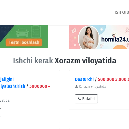
ISH QI
Ishchi kerak
Xorazm viloyatida
jaligini
Dasturchi
/
500.000 3.000.
iyalashtirish
/
5000000 -
⛳
Xorazm viloyatida
📞 Batafsil
yatida