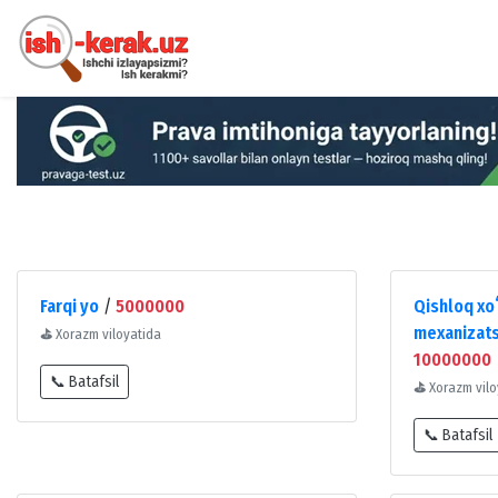
Farqi yo
/
5000000
Qishloq xoʻ
mexanizats
⛳
Xorazm viloyatida
10000000
📞 Batafsil
⛳
Xorazm vilo
📞 Batafsil