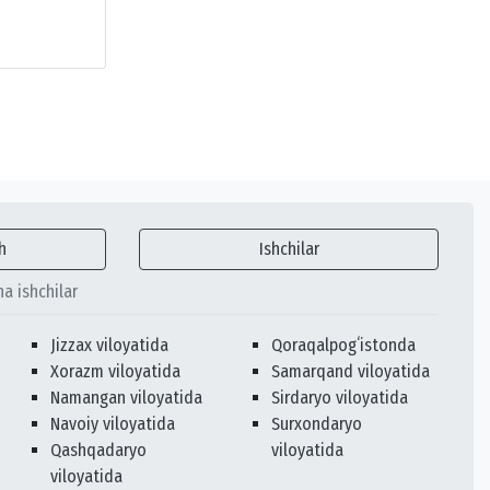
h
Ishchilar
ha ishchilar
Jizzax viloyatida
Qoraqalpogʻistonda
Xorazm viloyatida
Samarqand viloyatida
Namangan viloyatida
Sirdaryo viloyatida
Navoiy viloyatida
Surxondaryo
Qashqadaryo
viloyatida
viloyatida