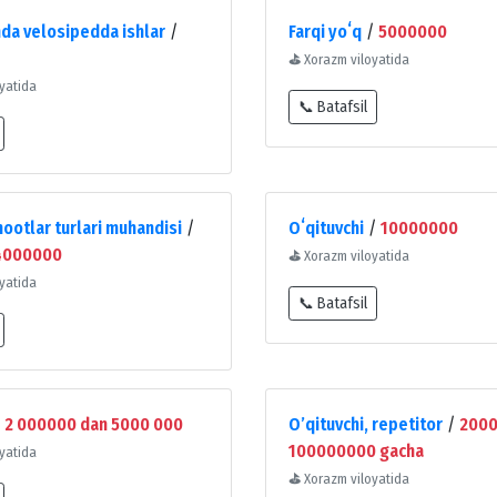
da velosipedda ishlar
/
Farqi yoʻq
/
5000000
⛳
Xorazm viloyatida
yatida
📞 Batafsil
hootlar turlari muhandisi
/
Oʻqituvchi
/
10000000
4000000
⛳
Xorazm viloyatida
yatida
📞 Batafsil
/
2 000000 dan 5000 000
O’qituvchi, repetitor
/
2000
100000000 gacha
yatida
⛳
Xorazm viloyatida