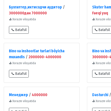
Бухгалтер,иктисодчи аудитор
/
Skuter ham
3000000дан 7000000
Faeqi yuq
⛳
Xorazm viloyatida
⛳
Xorazm vilo
📞 Batafsil
📞 Batafsil
Bino va inshootlar turlari bôyicha
Bino va ins
muxandis
/
2000000-4000000
3000000-
⛳
Xorazm viloyatida
⛳
Xorazm vilo
📞 Batafsil
📞 Batafsil
Менеджер
/
4000000
Dasturchi
⛳
Xorazm viloyatida
⛳
Xorazm vilo