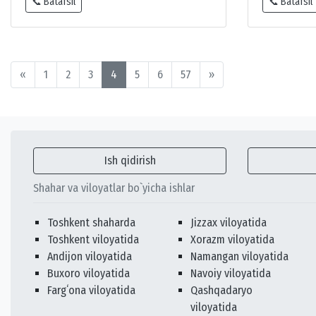
📞 Batafsil
📞 Batafsil
«
1
2
3
4
5
6
57
»
Ish qidirish
Shahar va viloyatlar bo`yicha ishlar
Toshkent shaharda
Jizzax viloyatida
Toshkent viloyatida
Xorazm viloyatida
Andijon viloyatida
Namangan viloyatida
Buxoro viloyatida
Navoiy viloyatida
Fargʻona viloyatida
Qashqadaryo
viloyatida