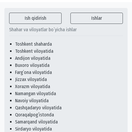
Ish qidirish
Ishlar
Shahar va viloyatlar bo`yicha ishlar
Toshkent shaharda
Toshkent viloyatida
Andijon viloyatida
Buxoro viloyatida
Fargʻona viloyatida
Jizzax viloyatida
Xorazm viloyatida
Namangan viloyatida
Navoiy viloyatida
Qashqadaryo viloyatida
Qoraqalpogʻistonda
Samarqand viloyatida
Sirdaryo viloyatida