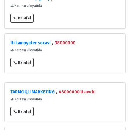
⛳
Xorazm viloyatida
📞 Batafsil
Iti kampyuter soxasi
/
38000000
⛳
Xorazm viloyatida
📞 Batafsil
TARMOQLI MARKETING
/
43000000 Usuvchi
⛳
Xorazm viloyatida
📞 Batafsil