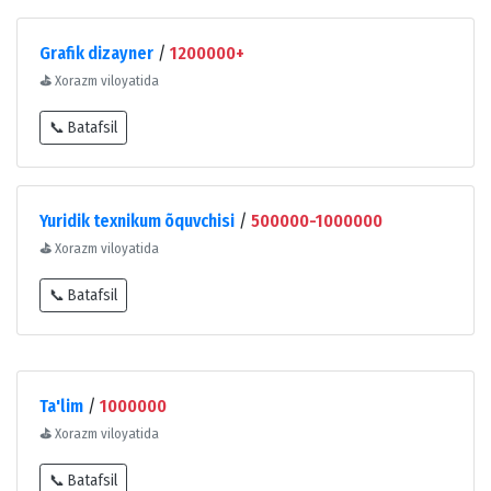
Grafik dizayner
/
1200000+
⛳
Xorazm viloyatida
📞 Batafsil
Yuridik texnikum õquvchisi
/
500000-1000000
⛳
Xorazm viloyatida
📞 Batafsil
Ta'lim
/
1000000
⛳
Xorazm viloyatida
📞 Batafsil