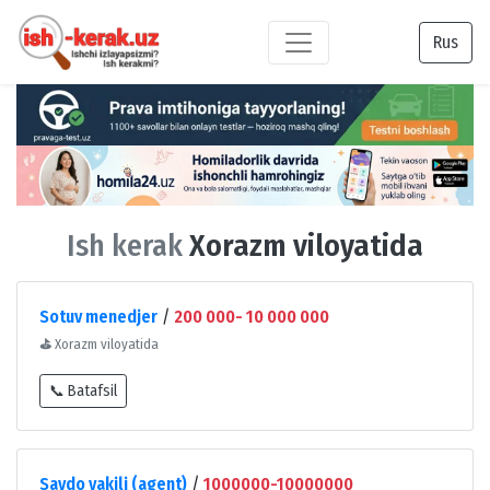
Rus
Ish kerak
Xorazm viloyatida
Sotuv menedjer
/
200 000- 10 000 000
⛳
Xorazm viloyatida
📞 Batafsil
Savdo vakili (agent)
/
1000000-10000000