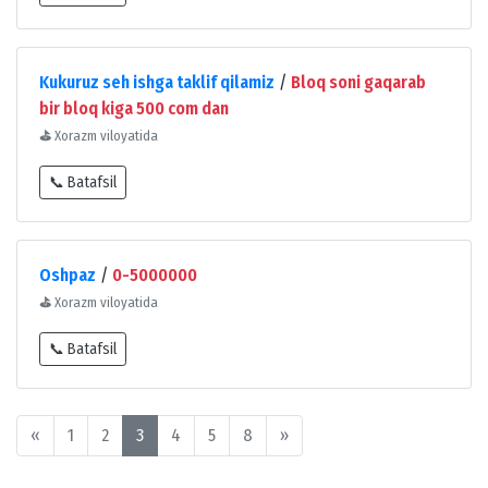
Kukuruz seh ishga taklif qilamiz
/
Bloq soni gaqarab
bir bloq kiga 500 com dan
⛳
Xorazm viloyatida
📞 Batafsil
Oshpaz
/
0-5000000
⛳
Xorazm viloyatida
📞 Batafsil
«
1
2
3
4
5
8
»