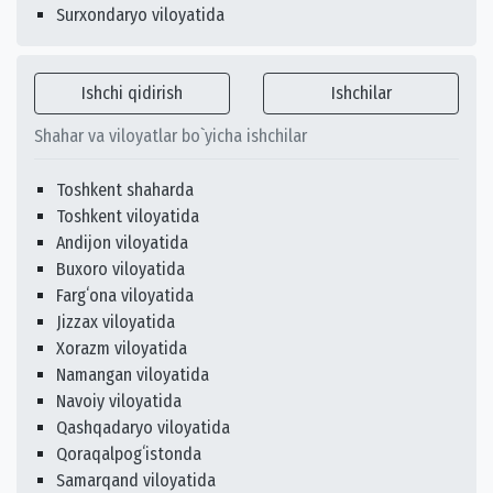
Surxondaryo viloyatida
Ishchi qidirish
Ishchilar
Shahar va viloyatlar bo`yicha ishchilar
Toshkent shaharda
Toshkent viloyatida
Andijon viloyatida
Buxoro viloyatida
Fargʻona viloyatida
Jizzax viloyatida
Xorazm viloyatida
Namangan viloyatida
Navoiy viloyatida
Qashqadaryo viloyatida
Qoraqalpogʻistonda
Samarqand viloyatida