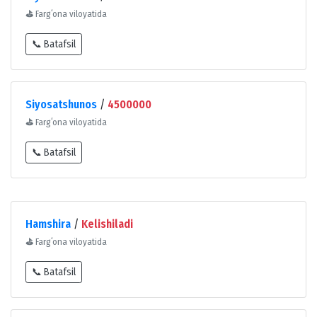
⛳
Fargʻona viloyatida
📞 Batafsil
Siyosatshunos
/
4500000
⛳
Fargʻona viloyatida
📞 Batafsil
Hamshira
/
Kelishiladi
⛳
Fargʻona viloyatida
📞 Batafsil