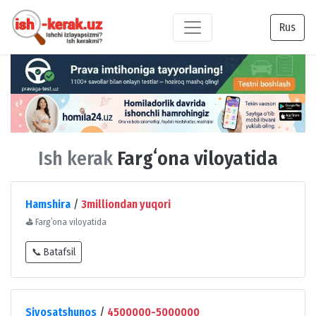
Rus
Ish kerak
Fargʻona viloyatida
Hamshira
/
3milliondan yuqori
⛳
Fargʻona viloyatida
📞 Batafsil
Siyosatshunos
/
4500000-5000000