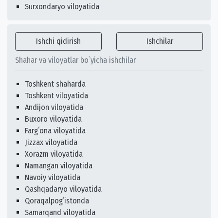
Surxondaryo viloyatida
Ishchi qidirish
Ishchilar
Shahar va viloyatlar bo`yicha ishchilar
Toshkent shaharda
Toshkent viloyatida
Andijon viloyatida
Buxoro viloyatida
Fargʻona viloyatida
Jizzax viloyatida
Xorazm viloyatida
Namangan viloyatida
Navoiy viloyatida
Qashqadaryo viloyatida
Qoraqalpogʻistonda
Samarqand viloyatida