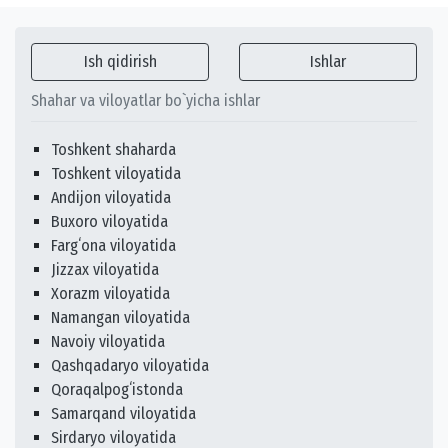
Ish qidirish
Ishlar
Shahar va viloyatlar bo`yicha ishlar
Toshkent shaharda
Toshkent viloyatida
Andijon viloyatida
Buxoro viloyatida
Fargʻona viloyatida
Jizzax viloyatida
Xorazm viloyatida
Namangan viloyatida
Navoiy viloyatida
Qashqadaryo viloyatida
Qoraqalpogʻistonda
Samarqand viloyatida
Sirdaryo viloyatida