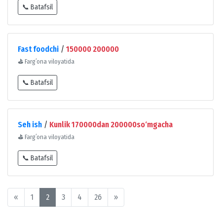
📞 Batafsil
Fast foodchi
/
150000 200000
⛳
Fargʻona viloyatida
📞 Batafsil
Seh ish
/
Kunlik 170000dan 200000so‘mgacha
⛳
Fargʻona viloyatida
📞 Batafsil
«
1
2
3
4
26
»