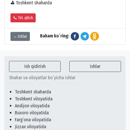
⛳
Toshkent shaharda
📞 Tel. qilish
Baham ko`ring:
← Ishlar
Ish qidirish
Ishlar
Shahar va viloyatlar bo`yicha ishlar
Toshkent shaharda
Toshkent viloyatida
Andijon viloyatida
Buxoro viloyatida
Fargʻona viloyatida
Jizzax viloyatida