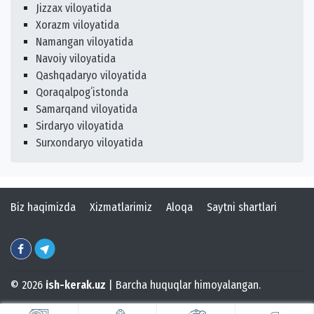
Jizzax viloyatida
Xorazm viloyatida
Namangan viloyatida
Navoiy viloyatida
Qashqadaryo viloyatida
Qoraqalpogʻistonda
Samarqand viloyatida
Sirdaryo viloyatida
Surxondaryo viloyatida
Biz haqimizda
Xizmatlarimiz
Aloqa
Saytni shartlari
© 2026
ish-kerak.uz
| Barcha huquqlar himoyalangan.