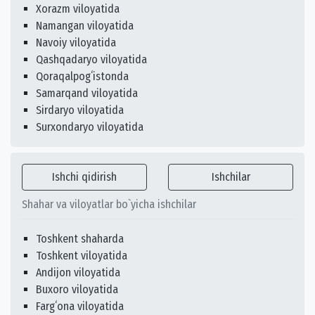
Xorazm viloyatida
Namangan viloyatida
Navoiy viloyatida
Qashqadaryo viloyatida
Qoraqalpogʻistonda
Samarqand viloyatida
Sirdaryo viloyatida
Surxondaryo viloyatida
Ishchi qidirish
Ishchilar
Shahar va viloyatlar bo`yicha ishchilar
Toshkent shaharda
Toshkent viloyatida
Andijon viloyatida
Buxoro viloyatida
Fargʻona viloyatida