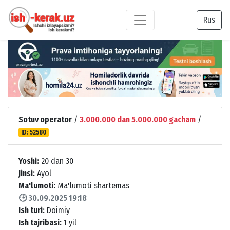
Rus
Sotuv operator
/
3.000.000 dan 5.000.000 gacham
/
ID: 52580
Yoshi:
20 dan 30
Jinsi:
Ayol
Ma'lumoti:
Ma'lumoti shartemas
🕒 30.09.2025 19:18
Ish turi:
Doimiy
Ish tajribasi:
1 yil