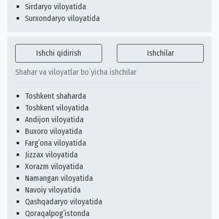
Sirdaryo viloyatida
Surxondaryo viloyatida
Ishchi qidirish
Ishchilar
Shahar va viloyatlar bo`yicha ishchilar
Toshkent shaharda
Toshkent viloyatida
Andijon viloyatida
Buxoro viloyatida
Fargʻona viloyatida
Jizzax viloyatida
Xorazm viloyatida
Namangan viloyatida
Navoiy viloyatida
Qashqadaryo viloyatida
Qoraqalpogʻistonda