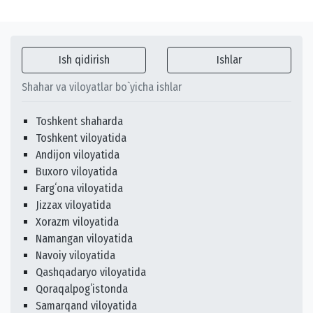
Ish qidirish
Ishlar
Shahar va viloyatlar bo`yicha ishlar
Toshkent shaharda
Toshkent viloyatida
Andijon viloyatida
Buxoro viloyatida
Fargʻona viloyatida
Jizzax viloyatida
Xorazm viloyatida
Namangan viloyatida
Navoiy viloyatida
Qashqadaryo viloyatida
Qoraqalpogʻistonda
Samarqand viloyatida