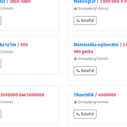
tor
/
3mln-5mln
Mobilograf
/
2 000 000-5 
ʻistonda
⛳
Qoraqalpogʻistonda
📞 Batafsil
a taʼlim
/
500
Matematika oqituvchisi
/
2.
mln gacha
ʻistonda
⛳
Qoraqalpogʻistonda
📞 Batafsil
/
3000000 dan 5000000
Tikuvchilik
/
4000000
ʻistonda
⛳
Qoraqalpogʻistonda
📞 Batafsil