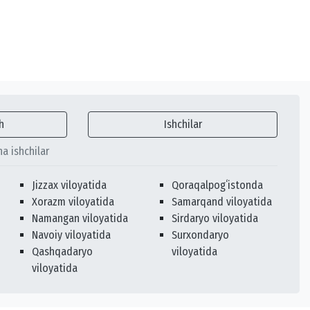
h
Ishchilar
ha ishchilar
Jizzax viloyatida
Qoraqalpogʻistonda
Xorazm viloyatida
Samarqand viloyatida
Namangan viloyatida
Sirdaryo viloyatida
Navoiy viloyatida
Surxondaryo
Qashqadaryo
viloyatida
viloyatida