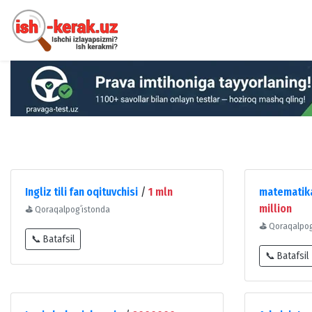
Ingliz tili fan oqituvchisi
/
1 mln
matematika 
million
⛳
Qoraqalpogʻistonda
⛳
Qoraqalpog
📞 Batafsil
📞 Batafsil