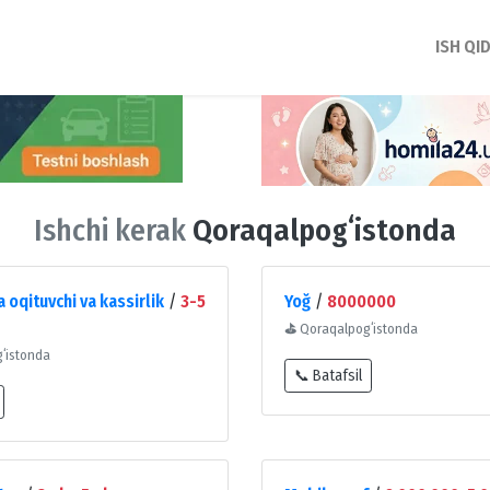
ISH QI
Ishchi kerak
Qoraqalpogʻistonda
oqituvchi va kassirlik
/
3-5
Yoğ
/
8000000
⛳
Qoraqalpogʻistonda
ʻistonda
📞 Batafsil