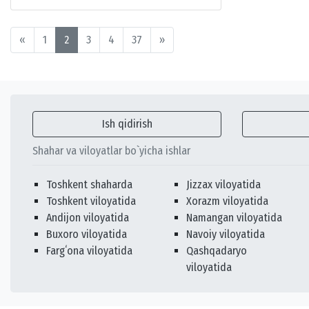
«
1
2
3
4
37
»
Ish qidirish
Shahar va viloyatlar bo`yicha ishlar
Toshkent shaharda
Jizzax viloyatida
Toshkent viloyatida
Xorazm viloyatida
Andijon viloyatida
Namangan viloyatida
Buxoro viloyatida
Navoiy viloyatida
Fargʻona viloyatida
Qashqadaryo
viloyatida