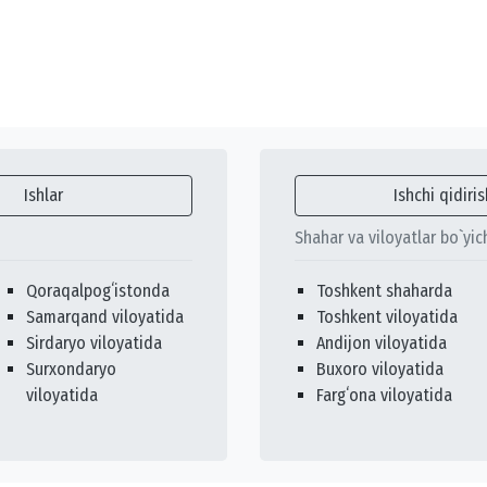
Ishlar
Ishchi qidiris
Shahar va viloyatlar bo`yic
Qoraqalpogʻistonda
Toshkent shaharda
Samarqand viloyatida
Toshkent viloyatida
Sirdaryo viloyatida
Andijon viloyatida
Surxondaryo
Buxoro viloyatida
viloyatida
Fargʻona viloyatida