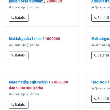
Jumis bolsa isleymiz
/
2000000
Administra
⛳
Qoraqalpogʻistonda
⛳
Qoraqalpog
📞 Batafsil
📞 Batafsil
Maktabgacha taʼlim
/
1000000
Maktabgach
⛳
Qoraqalpogʻistonda
⛳
Qoraqalpog
📞 Batafsil
📞 Batafsil
Matematika oqituvchisi
/
2 000 000
Farqi yoq
dan 5 000 000 gacha
⛳
Qoraqalpog
⛳
Qoraqalpogʻistonda
📞 Batafsil
📞 Batafsil