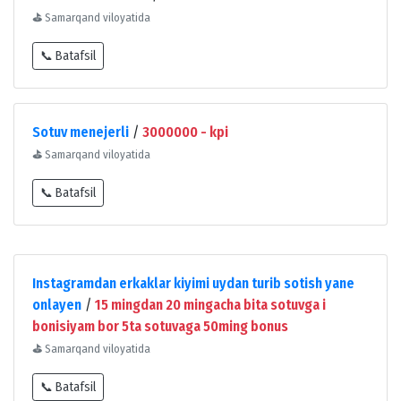
⛳
Samarqand viloyatida
📞 Batafsil
Sotuv menejerli
/
3000000 - kpi
⛳
Samarqand viloyatida
📞 Batafsil
Instagramdan erkaklar kiyimi uydan turib sotish yane
onlayen
/
15 mingdan 20 mingacha bita sotuvga i
bonisiyam bor 5ta sotuvaga 50ming bonus
⛳
Samarqand viloyatida
📞 Batafsil