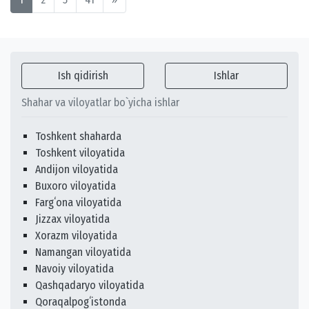
Ish qidirish
Ishlar
Shahar va viloyatlar bo`yicha ishlar
Toshkent shaharda
Toshkent viloyatida
Andijon viloyatida
Buxoro viloyatida
Fargʻona viloyatida
Jizzax viloyatida
Xorazm viloyatida
Namangan viloyatida
Navoiy viloyatida
Qashqadaryo viloyatida
Qoraqalpogʻistonda