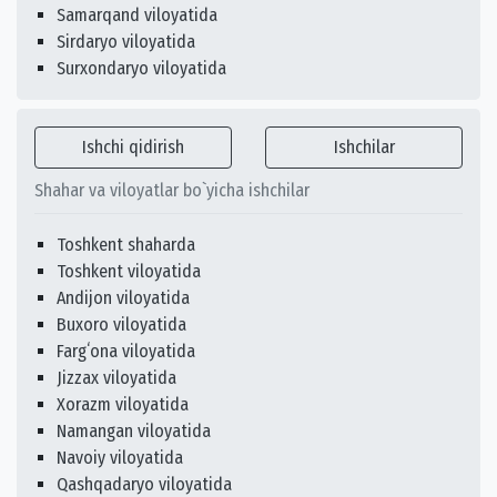
Samarqand viloyatida
Sirdaryo viloyatida
Surxondaryo viloyatida
Ishchi qidirish
Ishchilar
Shahar va viloyatlar bo`yicha ishchilar
Toshkent shaharda
Toshkent viloyatida
Andijon viloyatida
Buxoro viloyatida
Fargʻona viloyatida
Jizzax viloyatida
Xorazm viloyatida
Namangan viloyatida
Navoiy viloyatida
Qashqadaryo viloyatida