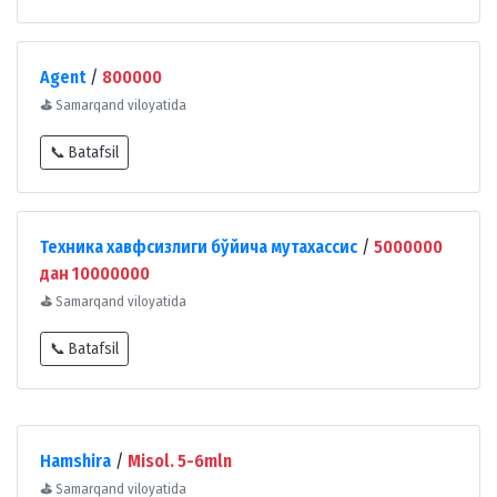
Agent
/
800000
⛳
Samarqand viloyatida
📞 Batafsil
Техника хавфсизлиги бўйича мутахассис
/
5000000
дан 10000000
⛳
Samarqand viloyatida
📞 Batafsil
Hamshira
/
Misol. 5-6mln
⛳
Samarqand viloyatida