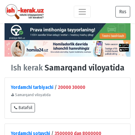
Rus
Ish kerak
Samarqand viloyatida
Yordamchi tarbiyachi
/
20000 30000
⛳
Samarqand viloyatida
📞 Batafsil
Yordamchi sotuvchi
/
3500000 dan 8000000