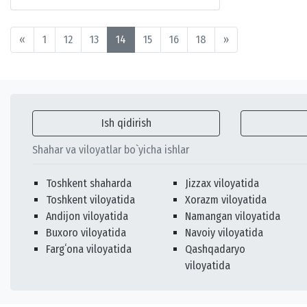
«
1
12
13
14
15
16
18
»
Ish qidirish
Shahar va viloyatlar bo`yicha ishlar
Toshkent shaharda
Jizzax viloyatida
Toshkent viloyatida
Xorazm viloyatida
Andijon viloyatida
Namangan viloyatida
Buxoro viloyatida
Navoiy viloyatida
Fargʻona viloyatida
Qashqadaryo
viloyatida