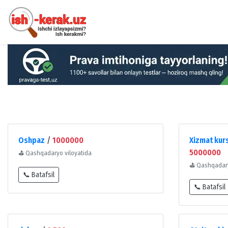
Oshpaz
/
1000000
Xizmat kur
5000000
⛳
Qashqadaryo viloyatida
⛳
Qashqadary
📞 Batafsil
📞 Batafsil