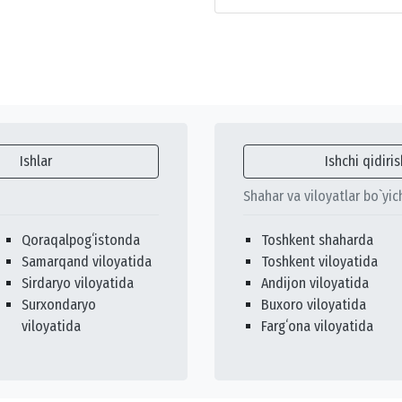
Ishlar
Ishchi qidiris
Shahar va viloyatlar bo`yic
Qoraqalpogʻistonda
Toshkent shaharda
Samarqand viloyatida
Toshkent viloyatida
Sirdaryo viloyatida
Andijon viloyatida
Surxondaryo
Buxoro viloyatida
viloyatida
Fargʻona viloyatida