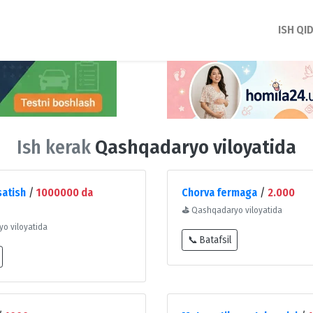
ISH QI
Ish kerak
Qashqadaryo viloyatida
satish
/
1000000 da
Chorva fermaga
/
2.000
⛳
Qashqadaryo viloyatida
o viloyatida
📞 Batafsil