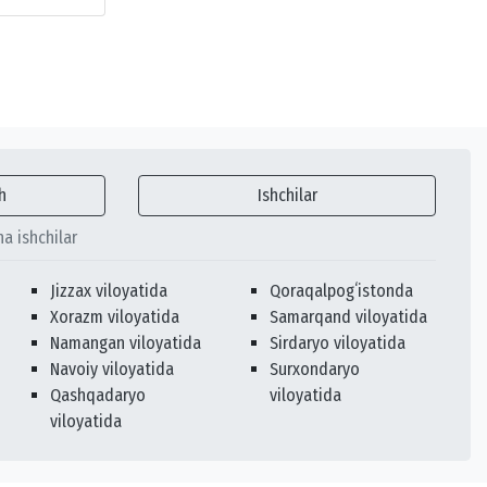
h
Ishchilar
ha ishchilar
Jizzax viloyatida
Qoraqalpogʻistonda
Xorazm viloyatida
Samarqand viloyatida
Namangan viloyatida
Sirdaryo viloyatida
Navoiy viloyatida
Surxondaryo
Qashqadaryo
viloyatida
viloyatida