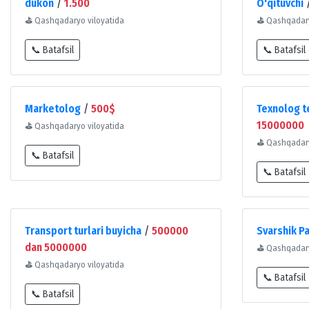
dukon
/
1.500
O'qituvchi
⛳
Qashqadaryo viloyatida
⛳
Qashqadary
📞 Batafsil
📞 Batafsil
Marketolog
/
500$
Texnolog t
15000000
⛳
Qashqadaryo viloyatida
⛳
Qashqadary
📞 Batafsil
📞 Batafsil
Transport turlari buyicha
/
500000
Svarshik P
dan 5000000
⛳
Qashqadary
⛳
Qashqadaryo viloyatida
📞 Batafsil
📞 Batafsil