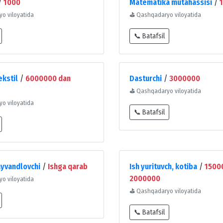
/
1000
Matematika mutahassisi
/
o viloyatida
⛳
Qashqadaryo viloyatida
📞 Batafsil
ekstil
/
6000000 dan
Dasturchi
/
3000000
⛳
Qashqadaryo viloyatida
o viloyatida
📞 Batafsil
ayvandlovchi
/
Ishga qarab
Ish yurituvch, kotiba
/
1500
2000000
o viloyatida
⛳
Qashqadaryo viloyatida
📞 Batafsil