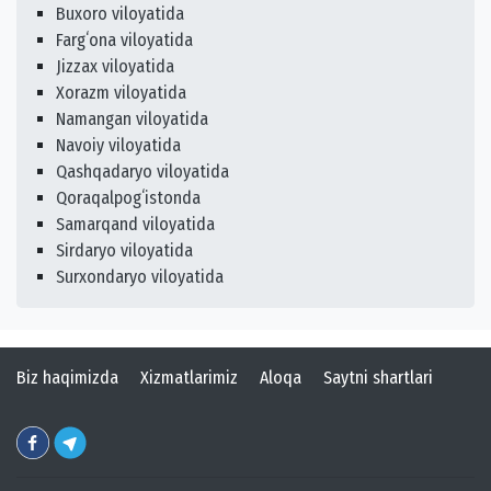
Buxoro viloyatida
Fargʻona viloyatida
Jizzax viloyatida
Xorazm viloyatida
Namangan viloyatida
Navoiy viloyatida
Qashqadaryo viloyatida
Qoraqalpogʻistonda
Samarqand viloyatida
Sirdaryo viloyatida
Surxondaryo viloyatida
Biz haqimizda
Xizmatlarimiz
Aloqa
Saytni shartlari