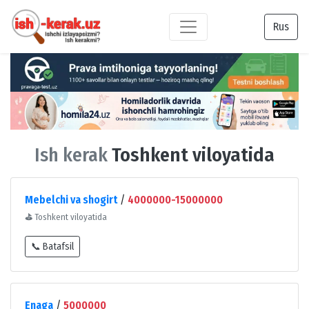
Rus
Ish kerak
Toshkent viloyatida
Mebelchi va shogirt
/
4000000-15000000
⛳
Toshkent viloyatida
📞 Batafsil
Enaga
/
5000000