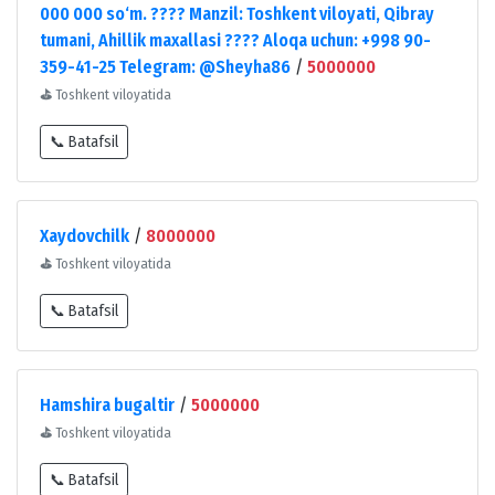
000 000 so‘m. ???? Manzil: Toshkent viloyati, Qibray
tumani, Ahillik maxallasi ???? Aloqa uchun: +998 90-
359-41-25 Telegram: @Sheyha86
/
5000000
⛳
Toshkent viloyatida
📞 Batafsil
Xaydovchilk
/
8000000
⛳
Toshkent viloyatida
📞 Batafsil
Hamshira bugaltir
/
5000000
⛳
Toshkent viloyatida
📞 Batafsil