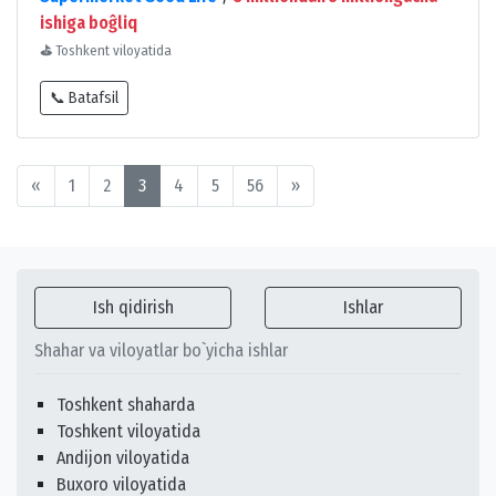
ishiga boĝliq
⛳
Toshkent viloyatida
📞 Batafsil
«
1
2
3
4
5
56
»
Ish qidirish
Ishlar
Shahar va viloyatlar bo`yicha ishlar
Toshkent shaharda
Toshkent viloyatida
Andijon viloyatida
Buxoro viloyatida