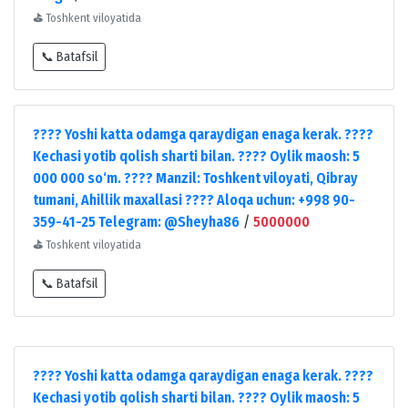
⛳
Toshkent viloyatida
📞 Batafsil
???? Yoshi katta odamga qaraydigan enaga kerak. ????
Kechasi yotib qolish sharti bilan. ???? Oylik maosh: 5
000 000 so‘m. ???? Manzil: Toshkent viloyati, Qibray
tumani, Ahillik maxallasi ???? Aloqa uchun: +998 90-
359-41-25 Telegram: @Sheyha86
/
5000000
⛳
Toshkent viloyatida
📞 Batafsil
???? Yoshi katta odamga qaraydigan enaga kerak. ????
Kechasi yotib qolish sharti bilan. ???? Oylik maosh: 5