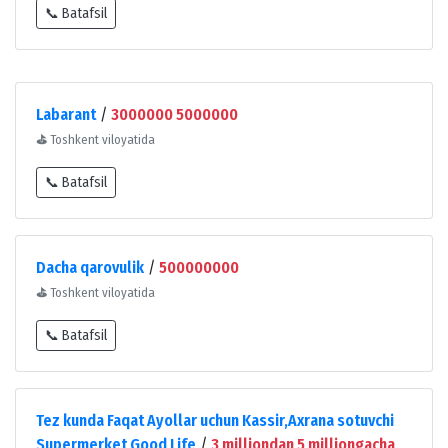
📞 Batafsil
Labarant
/
3000000 5000000
⛳
Toshkent viloyatida
📞 Batafsil
Dacha qarovulik
/
500000000
⛳
Toshkent viloyatida
📞 Batafsil
Tez kunda Faqat Ayollar uchun Kassir,Axrana sotuvchi
Supermerket Good Life
/
3 milliondan 5 milliongacha