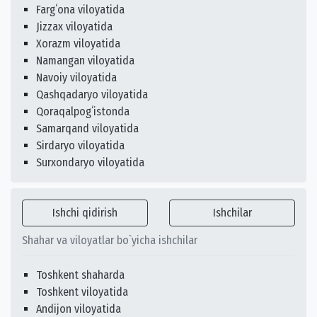
Fargʻona viloyatida
Jizzax viloyatida
Xorazm viloyatida
Namangan viloyatida
Navoiy viloyatida
Qashqadaryo viloyatida
Qoraqalpogʻistonda
Samarqand viloyatida
Sirdaryo viloyatida
Surxondaryo viloyatida
Ishchi qidirish
Ishchilar
Shahar va viloyatlar bo`yicha ishchilar
Toshkent shaharda
Toshkent viloyatida
Andijon viloyatida